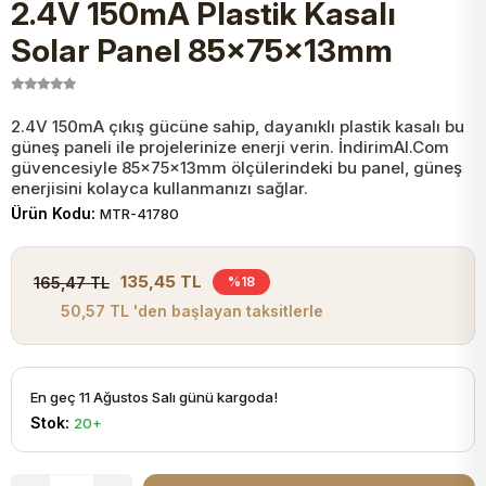
2.4V 150mA Plastik Kasalı
JST Kablo ve Konnektörler
Tuş Takımı
Entegreler
Direnç Tip Sigorta
Zama
Tam İzoleli
Solar Panel 85x75x13mm
VGA Kablo Ve Dönüştürücüler
Plaket ve Breadboard
Potansiyometre
SMD Sigorta
Hafı
2.4V 150mA çıkış gücüne sahip, dayanıklı plastik kasalı bu
güneş paneli ile projelerinize enerji verin. İndirimAl.Com
Montaj Kabloları
Arduino Ana (Main) Board
Mosfet
Sigorta Şalterleri
güvencesiyle 85x75x13mm ölçülerindeki bu panel, güneş
enerjisini kolayca kullanmanızı sağlar.
isayar Kabloları Ve Dönüştürücüler
Ürün Kodu:
MTR-41780
Nextion Ekranlar
Pin Header
Cam Sigorta
Printer - Yazıcı Kabloları
135,45 TL
165,47 TL
%18
Arduino Aksesuarları
Bobin
50,57 TL 'den başlayan taksitlerle
ve Görüntü Kabloları
Gsm Modülü
PLCC Soket
En geç 11 Ağustos Salı günü kargoda!
Stok:
20+
Buzzer