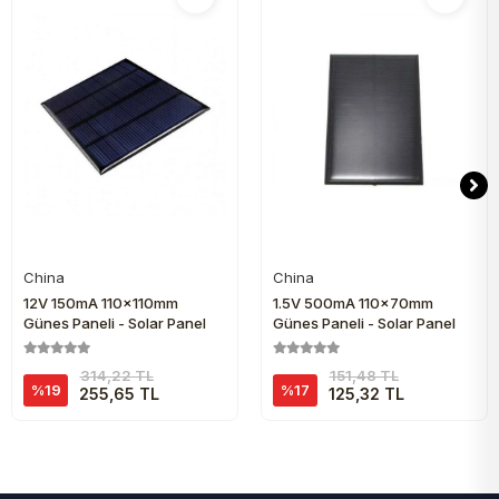
China
China
Sepete Ekle
Sepete Ekle
12V 150mA 110x110mm
1.5V 500mA 110x70mm
Güneş Paneli - Solar Panel
Güneş Paneli - Solar Panel
314,22 TL
151,48 TL
%19
%17
255,65 TL
125,32 TL