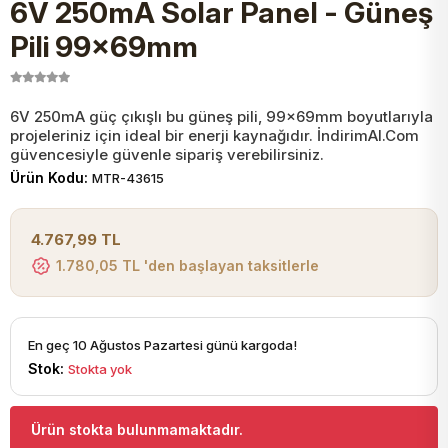
6V 250mA Solar Panel - Güneş
JST Kablo ve Konnektörler
Tuş Takımı
Entegreler
Direnç Tip Sigorta
Zama
Tam İzoleli
Pili 99x69mm
VGA Kablo Ve Dönüştürücüler
Plaket ve Breadboard
Potansiyometre
SMD Sigorta
Hafı
6V 250mA güç çıkışlı bu güneş pili, 99x69mm boyutlarıyla
projeleriniz için ideal bir enerji kaynağıdır. İndirimAl.Com
Montaj Kabloları
Arduino Ana (Main) Board
Mosfet
Sigorta Şalterleri
güvencesiyle güvenle sipariş verebilirsiniz.
Ürün Kodu:
MTR-43615
isayar Kabloları Ve Dönüştürücüler
Nextion Ekranlar
Pin Header
Cam Sigorta
4.767,99 TL
Printer - Yazıcı Kabloları
1.780,05 TL 'den başlayan taksitlerle
Arduino Aksesuarları
Bobin
ve Görüntü Kabloları
Gsm Modülü
PLCC Soket
En geç 10 Ağustos Pazartesi günü kargoda!
Stok:
Stokta yok
Buzzer
Ürün stokta bulunmamaktadır.