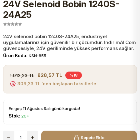
24V Selenoid Bobin 1240S-
JST Kablo ve Konnektörler
Tuş Takımı
Entegreler
Direnç Tip Sigorta
Zama
Tam İzoleli
24A25
VGA Kablo Ve Dönüştürücüler
Plaket ve Breadboard
Potansiyometre
SMD Sigorta
Hafı
24V selenoid bobin 1240S-24A25, endüstriyel
uygulamalarınız için güvenilir bir çözümdür. İndirimAl.Com
Montaj Kabloları
Arduino Ana (Main) Board
Mosfet
Sigorta Şalterleri
güvencesiyle, 24V geriliminde yüksek performans sağlar.
Ürün Kodu:
KSN-855
isayar Kabloları Ve Dönüştürücüler
Nextion Ekranlar
Pin Header
Cam Sigorta
828,57 TL
1.012,23 TL
%18
Printer - Yazıcı Kabloları
309,33 TL 'den başlayan taksitlerle
Arduino Aksesuarları
Bobin
ve Görüntü Kabloları
Gsm Modülü
PLCC Soket
En geç 11 Ağustos Salı günü kargoda!
Stok:
20+
Buzzer
Sepete Ekle