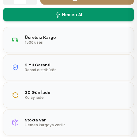
Peltier
Hemen Al
Ücretsiz Kargo
150₺ üzeri
2 Yıl Garanti
Resmi distribütör
30 Gün İade
Kolay iade
Stokta Var
Hemen kargoya verilir