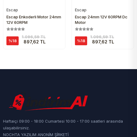
Escap
Escap
Sepete Ekle
Sepete Ekle
Escap Enkoderli Motor 24mm
Escap 24mm 12V 60RPM Dc
12V 60RPM
Motor
1.096,59 TL
1.096,59 TL
%18
%18
897,62 TL
897,62 TL
Haftaiçi 09:00 - 18:00 Cumartesi 10:00 - 17:00 saatleri arasında
ulaşabilirsiniz.
NOCHTA YAZILIM ANONİM ŞİRKETİ