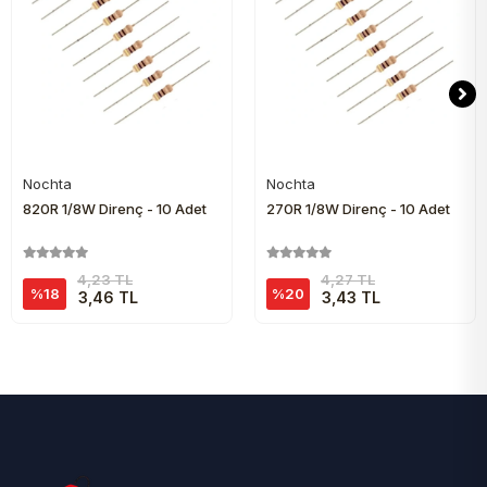
Nochta
Nochta
Sepete Ekle
Sepete Ekle
820R 1/8W Direnç - 10 Adet
270R 1/8W Direnç - 10 Adet
4,23 TL
4,27 TL
%18
%20
3,46 TL
3,43 TL