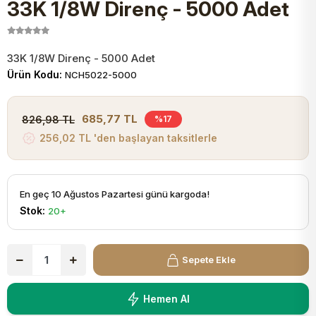
33K 1/8W Direnç - 5000 Adet
JST Kablo ve Konnektörler
Tuş Takımı
Entegreler
Direnç Tip Sigorta
Zama
Tam İzoleli
VGA Kablo Ve Dönüştürücüler
Plaket ve Breadboard
Potansiyometre
SMD Sigorta
Hafı
33K 1/8W Direnç - 5000 Adet
Ürün Kodu:
NCH5022-5000
Montaj Kabloları
Arduino Ana (Main) Board
Mosfet
Sigorta Şalterleri
685,77 TL
826,98 TL
%17
isayar Kabloları Ve Dönüştürücüler
256,02 TL 'den başlayan taksitlerle
Nextion Ekranlar
Pin Header
Cam Sigorta
Printer - Yazıcı Kabloları
Arduino Aksesuarları
Bobin
En geç 10 Ağustos Pazartesi günü kargoda!
Stok:
20+
ve Görüntü Kabloları
Gsm Modülü
PLCC Soket
Sepete Ekle
Buzzer
Hemen Al