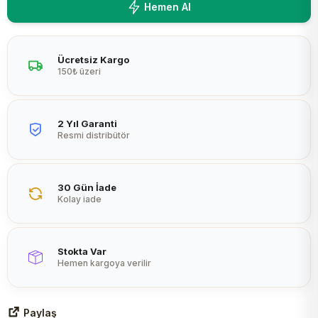
Hemen Al
Peltier
Ücretsiz Kargo
150₺ üzeri
2 Yıl Garanti
Resmi distribütör
30 Gün İade
Kolay iade
Stokta Var
Hemen kargoya verilir
Paylaş