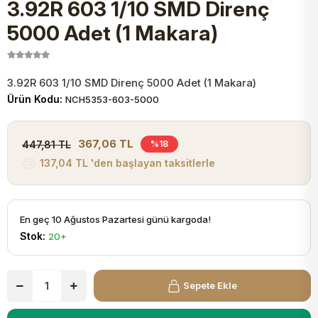
3.92R 603 1/10 SMD Direnç
JST Kablo ve Konnektörler
Tuş Takımı
Entegreler
Direnç Tip Sigorta
Zama
Tam İzoleli
5000 Adet (1 Makara)
VGA Kablo Ve Dönüştürücüler
Plaket ve Breadboard
Potansiyometre
SMD Sigorta
Hafı
3.92R 603 1/10 SMD Direnç 5000 Adet (1 Makara)
Montaj Kabloları
Ürün Kodu:
NCH5353-603-5000
Arduino Ana (Main) Board
Mosfet
Sigorta Şalterleri
isayar Kabloları Ve Dönüştürücüler
367,06 TL
447,81 TL
%18
Nextion Ekranlar
Pin Header
Cam Sigorta
137,04 TL 'den başlayan taksitlerle
Printer - Yazıcı Kabloları
Arduino Aksesuarları
Bobin
ve Görüntü Kabloları
En geç 10 Ağustos Pazartesi günü kargoda!
Stok:
20+
Gsm Modülü
PLCC Soket
Buzzer
Sepete Ekle