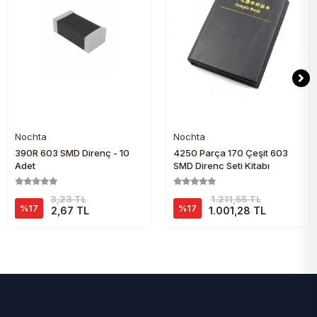
Nochta
Nochta
Sepete Ekle
Sepete Ekle
390R 603 SMD Direnç - 10
4250 Parça 170 Çeşit 603
Adet
SMD Direnç Seti Kitabı
3,23 TL
1.211,55 TL
%17
%17
2,67 TL
1.001,28 TL