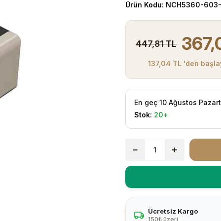
Ürün Kodu:
NCH5360-603
367,
447,81 TL
137,04 TL 'den başla
En geç 10 Ağustos Pazar
Stok:
20+
Ücretsiz Kargo
150₺ üzeri