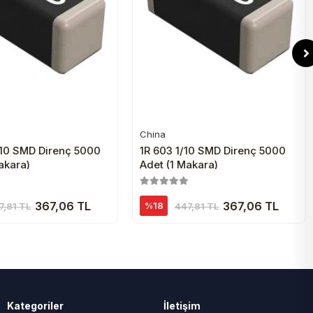
China
Sepete Ekle
Sepete Ekle
/10 SMD Direnç 5000
1R 603 1/10 SMD Direnç 5000
akara)
Adet (1 Makara)
367,06 TL
367,06 TL
%18
7,81 TL
447,81 TL
Kategoriler
İletişim