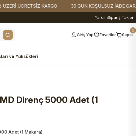
Rİ ÜCRETSİZ KARGO
30 GÜN KOŞULSUZ İADE GARANTİSİ
Yardım
Sipariş Takibi
0
Giriş Yap
Favoriler
Sepet
ları ve Yüksükleri
 SMD Direnç 5000 Adet (1
000 Adet (1 Makara)