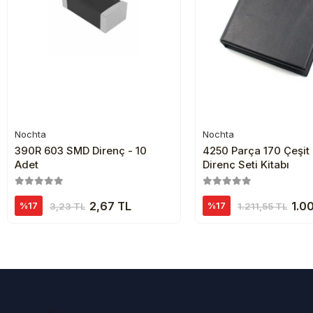
Nochta
Nochta
Sepete Ekle
Sepete Ekl
390R 603 SMD Direnç - 10
4250 Parça 170 Çeşi
Adet
Direnç Seti Kitabı
2,67 TL
1.0
%17
%17
3,23 TL
1.211,55 TL