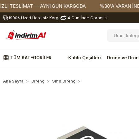
TESLİMAT — AYNI GÜN KARGODA
%30'A VARAN İNDİRİML
1900₺ Üzeri Ücretsiz Kargo
14 Gün İade Garantisi
TÜM KATEGORİLER
Kablo Çeşitleri
Drone ve Dron
Ana Sayfa
Direnç
Smd Direnç
603 Kılıf Dirençler