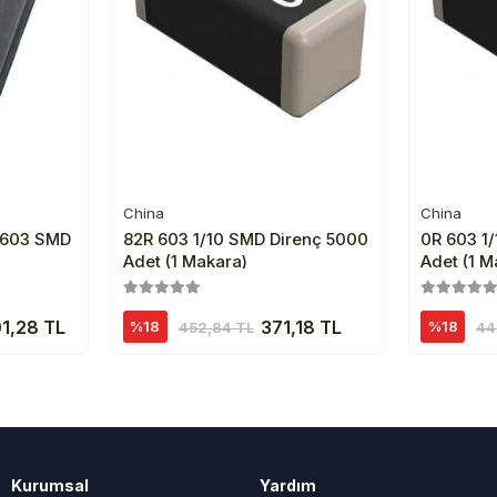
China
China
e
Sepete Ekle
t 603 SMD
82R 603 1/10 SMD Direnç 5000
0R 603 1
Adet (1 Makara)
Adet (1 M
01,28 TL
371,18 TL
%18
%18
452,84 TL
44
Kurumsal
Yardım