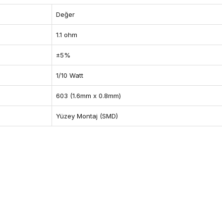
Değer
1.1 ohm
±5%
1/10 Watt
603 (1.6mm x 0.8mm)
Yüzey Montaj (SMD)