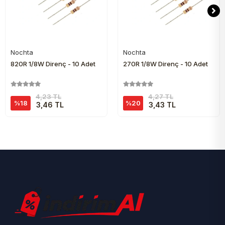
Nochta
Nochta
Sepete Ekle
Sepete Ekle
820R 1/8W Direnç - 10 Adet
270R 1/8W Direnç - 10 Adet
4,23 TL
4,27 TL
%18
%20
3,46 TL
3,43 TL