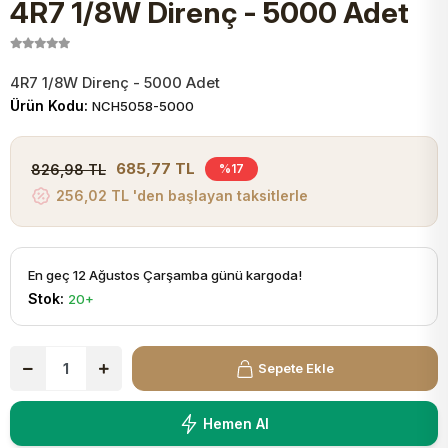
4R7 1/8W Direnç - 5000 Adet
JST Kablo ve Konnektörler
Tuş Takımı
Entegreler
Direnç Tip Sigorta
Zama
Tam İzoleli
VGA Kablo Ve Dönüştürücüler
Plaket ve Breadboard
Potansiyometre
SMD Sigorta
Hafı
4R7 1/8W Direnç - 5000 Adet
Ürün Kodu:
NCH5058-5000
Montaj Kabloları
Arduino Ana (Main) Board
Mosfet
Sigorta Şalterleri
685,77 TL
826,98 TL
%17
isayar Kabloları Ve Dönüştürücüler
256,02 TL 'den başlayan taksitlerle
Nextion Ekranlar
Pin Header
Cam Sigorta
Printer - Yazıcı Kabloları
Arduino Aksesuarları
Bobin
En geç 12 Ağustos Çarşamba günü kargoda!
Stok:
20+
ve Görüntü Kabloları
Gsm Modülü
PLCC Soket
Sepete Ekle
Buzzer
Hemen Al