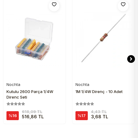
Nochta
Nochta
Sepete Ekle
Sepete Ekle
Kutulu 2600 Parça 1/4W
1M 1/4W Direnç - 10 Adet
Direnç Seti
618,09 TL
4,43 TL
%16
%17
516,86 TL
3,68 TL