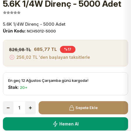
5.6K 1/4W Direnç - 5000 Adet
JST Kablo ve Konnektörler
Tuş Takımı
Entegreler
Direnç Tip Sigorta
Zama
Tam İzoleli
VGA Kablo Ve Dönüştürücüler
Plaket ve Breadboard
Potansiyometre
SMD Sigorta
Hafı
5.6K 1/4W Direnç - 5000 Adet
Ürün Kodu:
NCH5012-5000
Montaj Kabloları
Arduino Ana (Main) Board
Mosfet
Sigorta Şalterleri
685,77 TL
826,98 TL
%17
isayar Kabloları Ve Dönüştürücüler
256,02 TL 'den başlayan taksitlerle
Nextion Ekranlar
Pin Header
Cam Sigorta
Printer - Yazıcı Kabloları
Arduino Aksesuarları
Bobin
En geç 12 Ağustos Çarşamba günü kargoda!
Stok:
20+
ve Görüntü Kabloları
Gsm Modülü
PLCC Soket
Sepete Ekle
Buzzer
Hemen Al