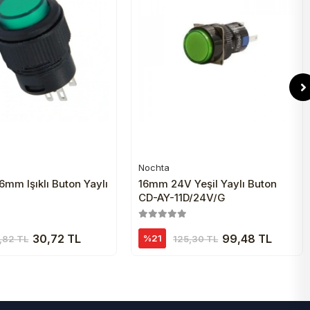
Nochta
Sepete Ekle
Sepete Ekle
6mm Işıklı Buton Yaylı
16mm 24V Yeşil Yaylı Buton
CD-AY-11D/24V/G
30,72 TL
99,48 TL
%21
,82 TL
125,30 TL