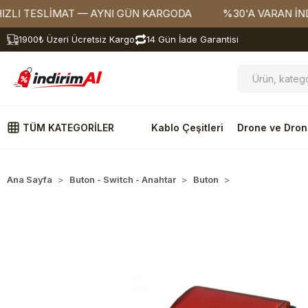
 TESLİMAT — AYNI GÜN KARGODA
%30'A VARAN İNDİRİ
1900₺ Üzeri Ücretsiz Kargo
14 Gün İade Garantisi
TÜM KATEGORİLER
Kablo Çeşitleri
Drone ve Dron
Ana Sayfa
Buton - Switch - Anahtar
Buton
Plastik Butonlar