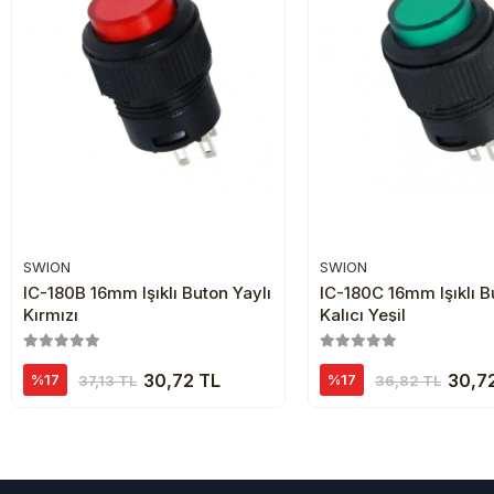
SWION
SWION
Sepete Ekle
Sepete Ekl
IC-180B 16mm Işıklı Buton Yaylı
IC-180C 16mm Işıklı B
Kırmızı
Kalıcı Yeşil
30,72 TL
30,7
%17
%17
37,13 TL
36,82 TL