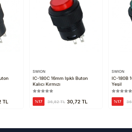
SWION
SWION
e
Sepete Ekle
uton
IC-180C 16mm Işıklı Buton
IC-180B 1
Kalıcı Kırmızı
Yeşil
2 TL
30,72 TL
%17
%17
36,82 TL
36