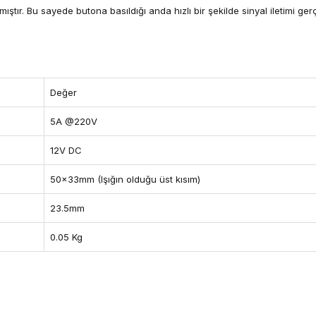
ıştır. Bu sayede butona basıldığı anda hızlı bir şekilde sinyal iletimi gerç
Değer
5A @220V
12V DC
50x33mm (Işığın olduğu üst kısım)
23.5mm
0.05 Kg