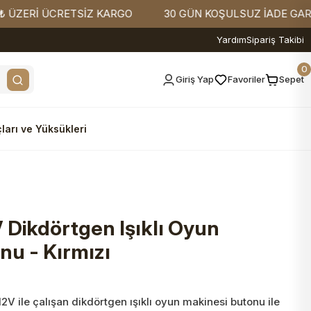
ERİ ÜCRETSİZ KARGO
30 GÜN KOŞULSUZ İADE GARANTİ
Yardım
Sipariş Takibi
0
Giriş Yap
Favoriler
Sepet
ları ve Yüksükleri
Dikdörtgen Işıklı Oyun
nu - Kırmızı
V ile çalışan dikdörtgen ışıklı oyun makinesi butonu ile