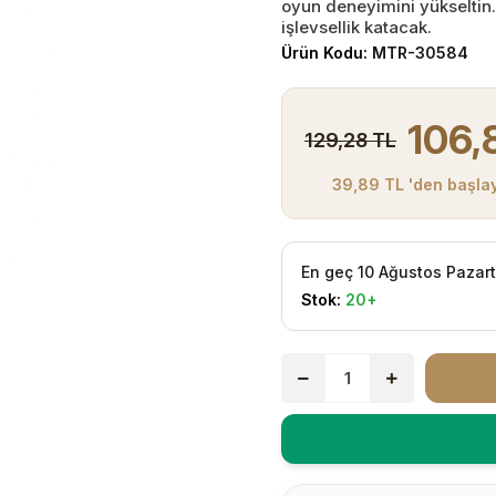
oyun deneyimini yükseltin. 
işlevsellik katacak.
Ürün Kodu:
MTR-30584
106,
129,28 TL
39,89 TL 'den başlay
En geç 10 Ağustos Pazar
Stok:
20+