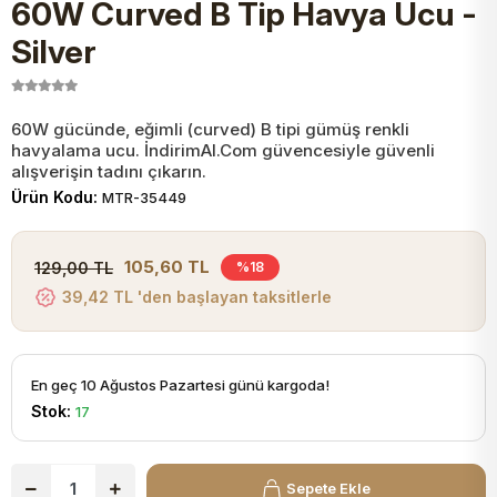
60W Curved B Tip Havya Ucu -
JST Kablo ve Konnektörler
Tuş Takımı
Entegreler
Direnç Tip Sigorta
Zama
Tam İzoleli
Silver
VGA Kablo Ve Dönüştürücüler
Plaket ve Breadboard
Potansiyometre
SMD Sigorta
Hafı
60W gücünde, eğimli (curved) B tipi gümüş renkli
havyalama ucu. İndirimAl.Com güvencesiyle güvenli
Montaj Kabloları
Arduino Ana (Main) Board
Mosfet
Sigorta Şalterleri
alışverişin tadını çıkarın.
Ürün Kodu:
MTR-35449
isayar Kabloları Ve Dönüştürücüler
Nextion Ekranlar
Pin Header
Cam Sigorta
105,60 TL
129,00 TL
%18
Printer - Yazıcı Kabloları
39,42 TL 'den başlayan taksitlerle
Arduino Aksesuarları
Bobin
ve Görüntü Kabloları
Gsm Modülü
PLCC Soket
En geç 10 Ağustos Pazartesi günü kargoda!
Stok:
17
Buzzer
Sepete Ekle