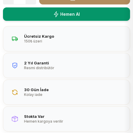
Peltier
Hemen Al
Ücretsiz Kargo
150₺ üzeri
2 Yıl Garanti
Resmi distribütör
30 Gün İade
Kolay iade
Stokta Var
Hemen kargoya verilir