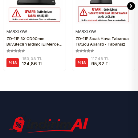
MARXLOW
MARXLOW
Sepete Ekle
Sepete Ekle
ZD-11P 3X OD90mm
ZD-11P Sıcak Hava Tabanca
Büyüteçli Yardımcı El Mercek
Tutucu Aparatı - Tabansız
Aparatı - Tabansız
153,08 TL
117,48 TL
%18
%18
124,86 TL
95,82 TL