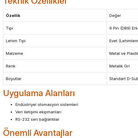
Teknik Özellikler
Özellik
Değer
Tipi
9 Pin (DB9) Er
Lehim Tipi
Evet (Lehimleme
Malzeme
Metal ve Plasti
Renk
Metalik Gri
Boyutlar
Standart D-Sub
Uygulama Alanları
Endüstriyel otomasyon sistemleri
Veri iletişimi ekipmanları
RS-232 seri bağlantılar
Önemli Avantajlar