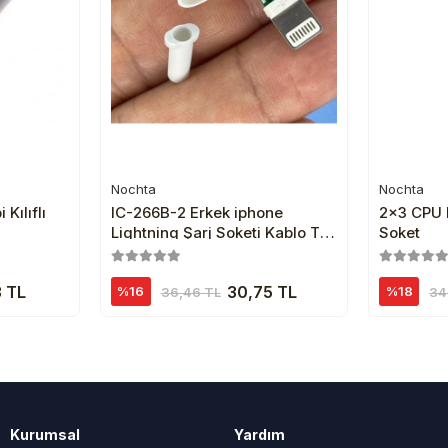
Nochta
Nochta
e
Sepete Ekle
Kılıflı
IC-266B-2 Erkek iphone
2x3 CPU 
Lightning Şarj Soketi Kablo Tipi
Soket
Konnektör Seti
3 TL
30,75 TL
%16
%18
36,46 TL
34
Kurumsal
Yardım