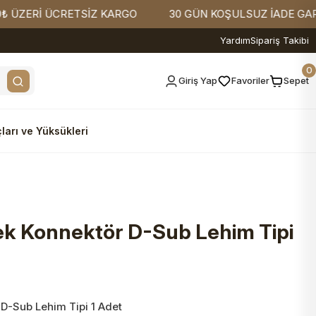
Rİ ÜCRETSİZ KARGO
30 GÜN KOŞULSUZ İADE GARANTİS
Yardım
Sipariş Takibi
0
Giriş Yap
Favoriler
Sepet
ları ve Yüksükleri
ek Konnektör D-Sub Lehim Tipi
 D-Sub Lehim Tipi 1 Adet