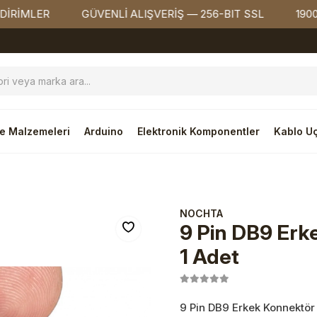
LER
GÜVENLİ ALIŞVERİŞ — 256-BIT SSL
1900₺ ÜZE
e Malzemeleri
Arduino
Elektronik Komponentler
Kablo Uç
tör
NOCHTA
9 Pin DB9 Erk
1 Adet
9 Pin DB9 Erkek Konnektör