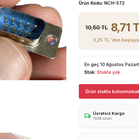
Ürün Kodu:
NCH-572
8,71 
10,50 TL
3,25 TL 'den başlayan
En geç 10 Ağustos Pazar
Stok:
Stokta yok
Ürün stokta bulunmamak
Ücretsiz Kargo
150₺ üzeri