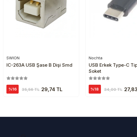
SWION
Nochta
Sepete Ekle
Sepete Ekl
IC-263A USB Şase B Dişi Smd
USB Erkek Type-C Tipi 
Soket
29,74 TL
27,8
%16
%18
35,56 TL
34,00 TL