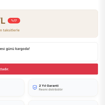
TL
%17
 taksitlerle
tesi günü kargoda!
tadır.
2 Yıl Garanti
Resmi distribütör