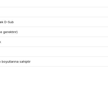
kek D-Sub
 gerektirir)
k
 boyutlarına sahiptir