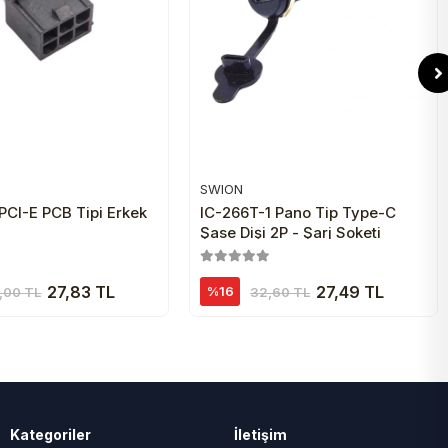
SWION
Sepete Ekle
Sepete Ekle
PCI-E PCB Tipi Erkek
IC-266T-1 Pano Tip Type-C
Şase Dişi 2P - Şarj Soketi
27,83 TL
27,49 TL
%16
,00 TL
32,60 TL
Kategoriler
İletişim