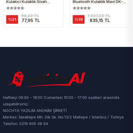
Kulakiçi Kulaklık Siyah
Bluetooth Kulaklık Mavi DK-
Earphones DH-262
714
98,22 TL
1.027,23 TL
%21
%19
77,95 TL
835,15 TL
Haftaiçi 09:00 - 18:00 Cumartesi 10:00 - 17:00 saatleri arasında
ulaşabilirsiniz.
NOCHTA YAZILIM ANONİM ŞİRKETİ
Merkez: İdealtepe Mh. Dik Sk. No:13/2 Maltepe / İstanbul / Türkiye
Telefon: 0216 606 48 64