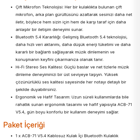
Çift Mikrofon Teknolojisi: Her bir kulaklıkta bulunan çift
mikrofon, arka plan gürültüsünü azaltarak sesinizi daha net
iletir, böylece hem sizin için hem de karşı taraf için daha
anlaşılır bir iletişim deneyimi sunar.
Bluetooth 5.4 Kararlılığı: Gelişmiş Bluetooth 5.4 teknolojisi,
daha hızlı veri aktarımı, daha düşük enerji tüketimi ve daha
kararlı bir bağlantı sağlayarak müzik dinlemenin ve
konuşmanın keyfini çıkarmanıza olanak tanır.
Hi-Fi Stereo Ses Kalitesi: Güçlü baslar ve net tizlerle müzik
dinleme deneyiminizi bir üst seviyeye taşıyın. Yüksek
çözünürlüklü ses kalitesi sayesinde her notayı detaylı bir
şekilde duyabilirsiniz.
Ergonomik ve Hafif Tasarım: Uzun süreli kullanımlarda bile
rahatlık sunan ergonomik tasarımı ve hafif yapısıyla ACB-71
V5.4, gün boyu konforlu bir kullanım deneyimi sağlar.
Paket İçeriği
1 x ACB-71 V5.4 Kablosuz Kulak İçi Bluetooth Kulaklık