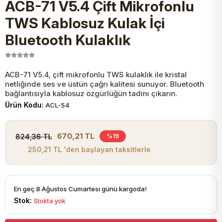
ACB-71 V5.4 Çift Mikrofonlu
JST Kablo ve Konnektörler
Tuş Takımı
Entegreler
Direnç Tip Sigorta
Zama
Tam İzoleli
TWS Kablosuz Kulak İçi
Bluetooth Kulaklık
VGA Kablo Ve Dönüştürücüler
Plaket ve Breadboard
Potansiyometre
SMD Sigorta
Hafı
Montaj Kabloları
Arduino Ana (Main) Board
Mosfet
Sigorta Şalterleri
ACB-71 V5.4, çift mikrofonlu TWS kulaklık ile kristal
netliğinde ses ve üstün çağrı kalitesi sunuyor. Bluetooth
bağlantısıyla kablosuz özgürlüğün tadını çıkarın.
isayar Kabloları Ve Dönüştürücüler
Nextion Ekranlar
Pin Header
Cam Sigorta
Ürün Kodu:
ACL-54
Printer - Yazıcı Kabloları
Arduino Aksesuarları
Bobin
670,21 TL
824,36 TL
%19
250,21 TL 'den başlayan taksitlerle
ve Görüntü Kabloları
Gsm Modülü
PLCC Soket
En geç 8 Ağustos Cumartesi günü kargoda!
Buzzer
Stok:
Stokta yok