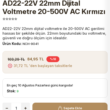
AD22-22V 22mm Dijital
JST Kablo ve Konnektörler
Tuş Takımı
Entegreler
Direnç Tip Sigorta
Zama
Tam İzoleli
Voltmetre 20-500V AC Kırmızı
VGA Kablo Ve Dönüştürücüler
Plaket ve Breadboard
Potansiyometre
SMD Sigorta
Hafı
AD22-22V 22mm dijital voltmetre ile 20-500V AC gerilimi
hassas bir şekilde ölçün. 22mm boyutundaki bu voltmetre,
Montaj Kabloları
Arduino Ana (Main) Board
Mosfet
Sigorta Şalterleri
güvenli ve doğru ölçüm için idealdir.
Ürün Kodu:
NCH-9041
isayar Kabloları Ve Dönüştürücüler
Nextion Ekranlar
Pin Header
Cam Sigorta
84,95 TL
103,29 TL
%18
Printer - Yazıcı Kabloları
31,72 TL 'den başlayan taksitlerle
Arduino Aksesuarları
Bobin
ve Görüntü Kabloları
Gsm Modülü
PLCC Soket
En geç 10 Ağustos Pazartesi günü kargoda!
Stok:
9
Buzzer
Sepete Ekle