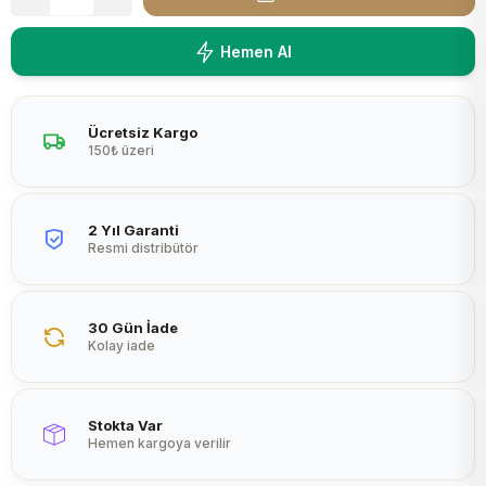
Peltier
Hemen Al
Ücretsiz Kargo
150₺ üzeri
2 Yıl Garanti
Resmi distribütör
30 Gün İade
Kolay iade
Stokta Var
Hemen kargoya verilir