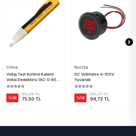
China
Nochta
Sepete Ekle
Sepete Ekle
Voltaj Test Kontrol Kalemi
DC Voltmetre 4-100V
Voltaj Dedektörü 1AC-D 90V-
Yuvarlak
1000V
90,29 TL
113,27 TL
%16
%16
75,50 TL
94,72 TL