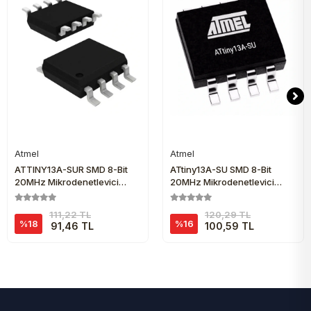
Atmel
Atmel
Sepete Ekle
Sepete Ekle
ATTINY13A-SUR SMD 8-Bit
ATtiny13A-SU SMD 8-Bit
20MHz Mikrodenetleyici
20MHz Mikrodenetleyici
SOIC-8
SOIC-8
111,22 TL
120,29 TL
%18
%16
91,46 TL
100,59 TL