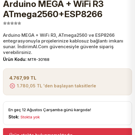
Arduino MEGA + WiFi R3
JST Kablo ve Konnektörler
Tuş Takımı
Entegreler
Direnç Tip Sigorta
Zama
Tam İzoleli
ATmega2560+ESP8266
VGA Kablo Ve Dönüştürücüler
Plaket ve Breadboard
Potansiyometre
SMD Sigorta
Hafı
Arduino MEGA + WiFi R3, ATmega2560 ve ESP8266
entegrasyonuyla projelerinize kablosuz bağlantı imkanı
Montaj Kabloları
Arduino Ana (Main) Board
Mosfet
Sigorta Şalterleri
sunar. İndirimAl.Com güvencesiyle güvenle sipariş
verebilirsiniz.
isayar Kabloları Ve Dönüştürücüler
Ürün Kodu:
MTR-30168
Nextion Ekranlar
Pin Header
Cam Sigorta
Printer - Yazıcı Kabloları
4.767,99 TL
Arduino Aksesuarları
Bobin
1.780,05 TL 'den başlayan taksitlerle
ve Görüntü Kabloları
Gsm Modülü
PLCC Soket
En geç 12 Ağustos Çarşamba günü kargoda!
Stok:
Stokta yok
Buzzer