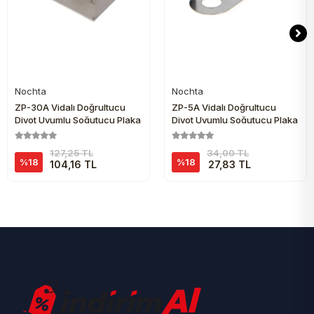
Nochta
Nochta
Sepete Ekle
Sepete Ekle
ZP-30A Vidalı Doğrultucu
ZP-5A Vidalı Doğrultucu
Diyot Uyumlu Soğutucu Plaka
Diyot Uyumlu Soğutucu Plaka
127,25 TL
34,00 TL
%18
%18
104,16 TL
27,83 TL