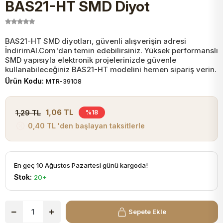
BAS21-HT SMD Diyot
JST Kablo ve Konnektörler
Tuş Takımı
Entegreler
Direnç Tip Sigorta
Zama
Tam İzoleli
VGA Kablo Ve Dönüştürücüler
Plaket ve Breadboard
Potansiyometre
SMD Sigorta
Hafı
BAS21-HT SMD diyotları, güvenli alışverişin adresi
İndirimAl.Com'dan temin edebilirsiniz. Yüksek performanslı
SMD yapısıyla elektronik projelerinizde güvenle
Montaj Kabloları
kullanabileceğiniz BAS21-HT modelini hemen sipariş verin.
Arduino Ana (Main) Board
Mosfet
Sigorta Şalterleri
Ürün Kodu:
MTR-39108
isayar Kabloları Ve Dönüştürücüler
Nextion Ekranlar
Pin Header
Cam Sigorta
1,06 TL
1,29 TL
%18
0,40 TL 'den başlayan taksitlerle
Printer - Yazıcı Kabloları
Arduino Aksesuarları
Bobin
ve Görüntü Kabloları
En geç 10 Ağustos Pazartesi günü kargoda!
Gsm Modülü
PLCC Soket
Stok:
20+
Buzzer
Sepete Ekle