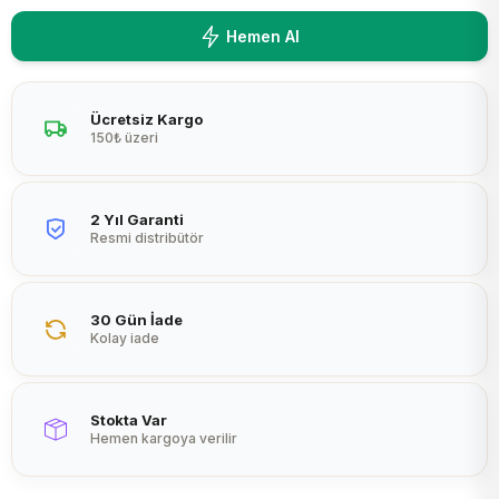
Peltier
Hemen Al
Ücretsiz Kargo
150₺ üzeri
2 Yıl Garanti
Resmi distribütör
30 Gün İade
Kolay iade
Stokta Var
Hemen kargoya verilir