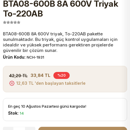
BTA08-600B 8A 600V Triyak
JST Kablo ve Konnektörler
Tuş Takımı
Entegreler
Direnç Tip Sigorta
Zama
Tam İzoleli
To-220AB
VGA Kablo Ve Dönüştürücüler
Plaket ve Breadboard
Potansiyometre
SMD Sigorta
Hafı
BTA08-600B 8A 600V triyak, To-220AB pakette
sunulmaktadır. Bu triyak, güç kontrol uygulamaları için
Montaj Kabloları
Arduino Ana (Main) Board
Mosfet
Sigorta Şalterleri
idealdir ve yüksek performans gerektiren projelerde
güvenilir bir çözüm sunar.
isayar Kabloları Ve Dönüştürücüler
Ürün Kodu:
NCH-1931
Nextion Ekranlar
Pin Header
Cam Sigorta
Printer - Yazıcı Kabloları
33,84 TL
42,29 TL
%20
Arduino Aksesuarları
Bobin
12,63 TL 'den başlayan taksitlerle
ve Görüntü Kabloları
Gsm Modülü
PLCC Soket
En geç 10 Ağustos Pazartesi günü kargoda!
Stok:
14
Buzzer