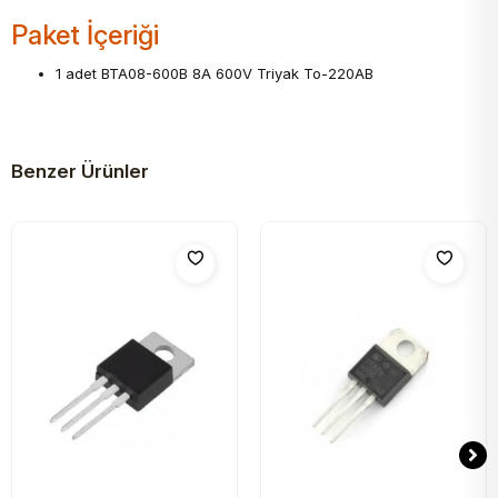
Paket İçeriği
1 adet BTA08-600B 8A 600V Triyak To-220AB
Benzer Ürünler