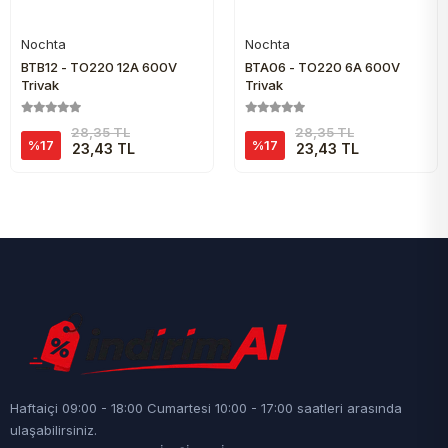
Nochta
Nochta
Sepete Ekle
Sepete Ekle
BTB12 - TO220 12A 600V
BTA06 - TO220 6A 600V
Triyak
Triyak
28,35 TL
28,35 TL
%17
%17
23,43 TL
23,43 TL
Haftaiçi 09:00 - 18:00 Cumartesi 10:00 - 17:00 saatleri arasında
ulaşabilirsiniz.