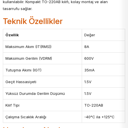
kullanılabilir. Kompakt TO-220AB kılıfı, kolay montaj ve alan
tasarrufu sağlar.
Teknik Özellikler
Özellik
Değer
Maksimum Akım (IT(RMS))
8A
Maksimum Gerilim (VDRM)
600V
Tutuşma Akımı (IGT)
35mA
Geçit Hassasiyeti
1.5V
Yüksüz Durumda Gerilim Düşümü
1.5V
Kılıf Tipi
TO-220AB
Çalışma Sıcaklık Aralığı
-40°C ila +125°C