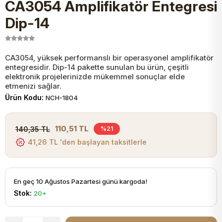
CA3054 Amplifikatör Entegresi
JST Kablo ve Konnektörler
Tuş Takımı
Entegreler
Direnç Tip Sigorta
Zama
Tam İzoleli
Dip-14
VGA Kablo Ve Dönüştürücüler
Plaket ve Breadboard
Potansiyometre
SMD Sigorta
Hafı
CA3054, yüksek performanslı bir operasyonel amplifikatör
entegresidir. Dip-14 pakette sunulan bu ürün, çeşitli
Montaj Kabloları
Arduino Ana (Main) Board
Mosfet
Sigorta Şalterleri
elektronik projelerinizde mükemmel sonuçlar elde
etmenizi sağlar.
isayar Kabloları Ve Dönüştürücüler
Ürün Kodu:
NCH-1804
Nextion Ekranlar
Pin Header
Cam Sigorta
Printer - Yazıcı Kabloları
110,51 TL
140,35 TL
%21
Arduino Aksesuarları
Bobin
41,26 TL 'den başlayan taksitlerle
ve Görüntü Kabloları
Gsm Modülü
PLCC Soket
En geç 10 Ağustos Pazartesi günü kargoda!
Stok:
20+
Buzzer