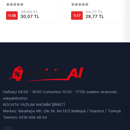
36,65 TL
34,77 TL
%18
%17
30,07 TL
28,77 TL
Haftaiçi 09:00 - 18:00 Cumartesi 10:00 - 17:00 saatleri arasında
ulaşabilirsiniz.
NOCHTA YAZILIM ANONİM ŞİRKETİ
Merkez: İdealtepe Mh. Dik Sk. No:13/2 Maltepe / İstanbul / Türkiye
Telefon: 0216 606 48 64