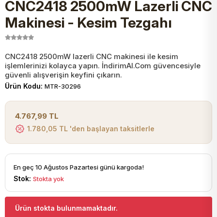
CNC2418 2500mW Lazerli CNC
JST Kablo ve Konnektörler
Tuş Takımı
Entegreler
Direnç Tip Sigorta
Zama
Tam İzoleli
Makinesi - Kesim Tezgahı
VGA Kablo Ve Dönüştürücüler
Plaket ve Breadboard
Potansiyometre
SMD Sigorta
Hafı
CNC2418 2500mW lazerli CNC makinesi ile kesim
işlemlerinizi kolayca yapın. İndirimAl.Com güvencesiyle
Montaj Kabloları
Arduino Ana (Main) Board
Mosfet
Sigorta Şalterleri
güvenli alışverişin keyfini çıkarın.
Ürün Kodu:
MTR-30296
isayar Kabloları Ve Dönüştürücüler
Nextion Ekranlar
Pin Header
Cam Sigorta
4.767,99 TL
Printer - Yazıcı Kabloları
1.780,05 TL 'den başlayan taksitlerle
Arduino Aksesuarları
Bobin
ve Görüntü Kabloları
Gsm Modülü
PLCC Soket
En geç 10 Ağustos Pazartesi günü kargoda!
Stok:
Stokta yok
Buzzer
Ürün stokta bulunmamaktadır.