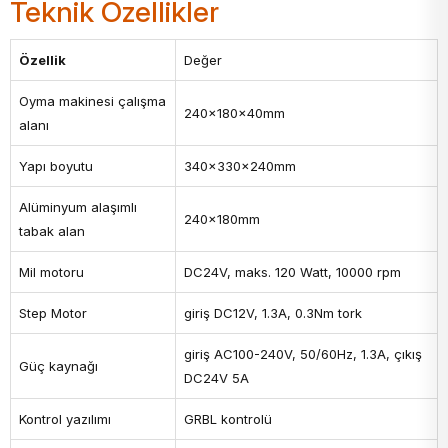
Teknik Özellikler
Özellik
Değer
Oyma makinesi çalışma
240x180x40mm
alanı
Yapı boyutu
340x330x240mm
Alüminyum alaşımlı
240x180mm
tabak alan
Mil motoru
DC24V, maks. 120 Watt, 10000 rpm
Step Motor
giriş DC12V, 1.3A, 0.3Nm tork
giriş AC100-240V, 50/60Hz, 1.3A, çıkış
Güç kaynağı
DC24V 5A
Kontrol yazılımı
GRBL kontrolü