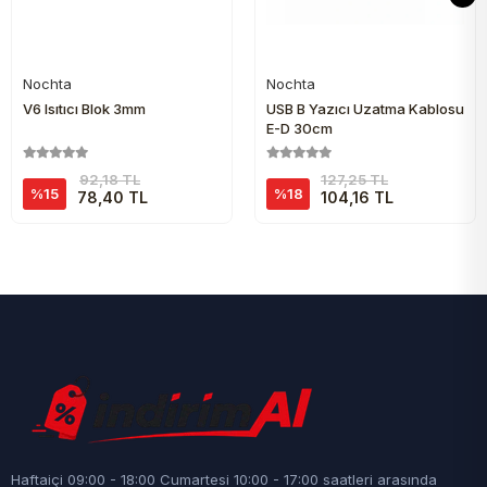
Nochta
Nochta
Sepete Ekle
Sepete Ekle
V6 Isıtıcı Blok 3mm
USB B Yazıcı Uzatma Kablosu
E-D 30cm
92,18 TL
127,25 TL
%15
%18
78,40 TL
104,16 TL
Haftaiçi 09:00 - 18:00 Cumartesi 10:00 - 17:00 saatleri arasında