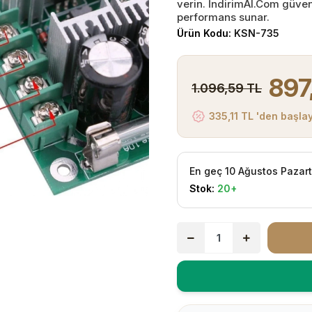
verin. İndirimAl.Com güven
performans sunar.
Ürün Kodu:
KSN-735
897
1.096,59 TL
335,11 TL 'den başlay
En geç 10 Ağustos Pazar
Stok:
20+