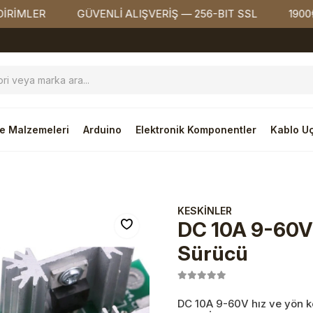
LER
GÜVENLİ ALIŞVERİŞ — 256-BIT SSL
1900₺ ÜZE
e Malzemeleri
Arduino
Elektronik Komponentler
Kablo Uç
torlar
KESKİNLER
DC 10A 9-60V 
Sürücü
DC 10A 9-60V hız ve yön ko