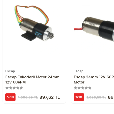
Escap
Escap
Sepete Ekle
Sepete Ekl
Escap Enkoderli Motor 24mm
Escap 24mm 12V 60RPM Dc
12V 60RPM
Motor
897,62 TL
89
%18
%18
1.096,59 TL
1.096,59 TL