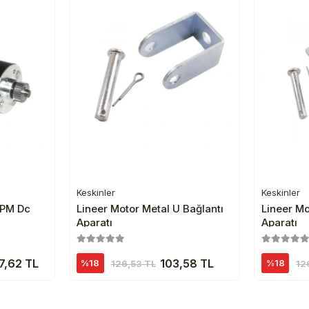
Keskinler
Keskinler
e
Sepete Ekle
Lineer Motor Metal U Bağlantı
Lineer Mo
Aparatı
Aparatı
7,62 TL
103,58 TL
%18
%18
126,53 TL
12