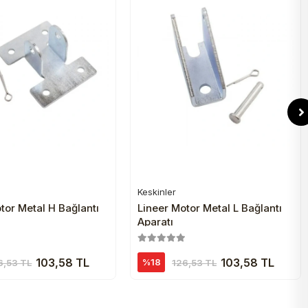
Keskinler
Sepete Ekle
Sepete Ekle
tor Metal H Bağlantı
Lineer Motor Metal L Bağlantı
Aparatı
103,58 TL
103,58 TL
%18
6,53 TL
126,53 TL