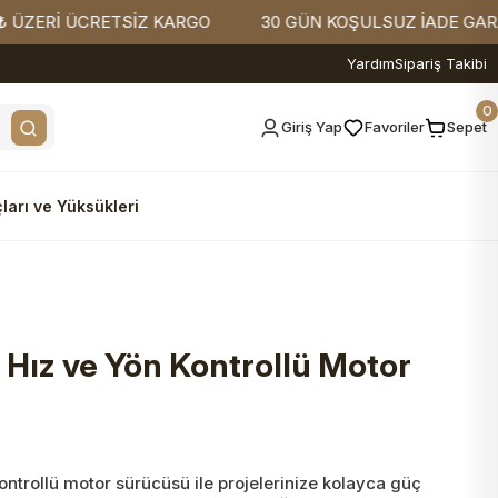
Rİ ÜCRETSİZ KARGO
30 GÜN KOŞULSUZ İADE GARANTİS
Yardım
Sipariş Takibi
0
Giriş Yap
Favoriler
Sepet
ları ve Yüksükleri
Hız ve Yön Kontrollü Motor
ntrollü motor sürücüsü ile projelerinize kolayca güç