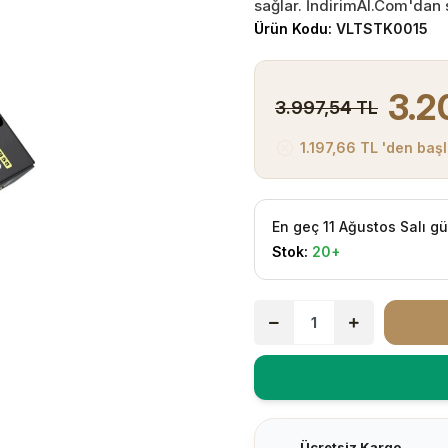
sağlar. İndirimAl.Com'dan s
Ürün Kodu:
VLTSTK0015
3.2
3.997,54 TL
1.197,66 TL 'den başl
En geç 11 Ağustos Salı g
Stok:
20+
Ücretsiz Kargo