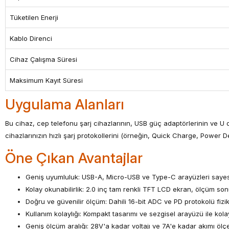
Tüketilen Enerji
Kablo Direnci
Cihaz Çalışma Süresi
Maksimum Kayıt Süresi
Uygulama Alanları
Bu cihaz, cep telefonu şarj cihazlarının, USB güç adaptörlerinin ve U di
cihazlarınızın hızlı şarj protokollerini (örneğin, Quick Charge, Power De
Öne Çıkan Avantajlar
Geniş uyumluluk: USB-A, Micro-USB ve Type-C arayüzleri sayesi
Kolay okunabilirlik: 2.0 inç tam renkli TFT LCD ekran, ölçüm sonuç
Doğru ve güvenilir ölçüm: Dahili 16-bit ADC ve PD protokolü fizi
Kullanım kolaylığı: Kompakt tasarımı ve sezgisel arayüzü ile kolay
Geniş ölçüm aralığı: 28V'a kadar voltajı ve 7A'e kadar akımı ölç