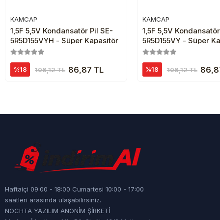
KAMCAP
KAMCAP
Sepete Ekle
Sepete Ekl
1,5F 5,5V Kondansatör Pil SE-
1,5F 5,5V Kondansatör
5R5D155VYH - Süper Kapasitör
5R5D155VY - Süper Ka
86,87 TL
86,8
%18
%18
106,12 TL
106,12 TL
Haftaiçi 09:00 - 18:00 Cumartesi 10:00 - 17:00
saatleri arasında ulaşabilirsiniz.
NOCHTA YAZILIM ANONİM ŞİRKETİ