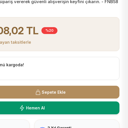
ipariş vererek güvenli alışverişin keyfini çıkarın. - FNB58
08,02 TL
%20
ayan taksitlerle
ünü kargoda!
Sepete Ekle
Hemen Al
2 Yıl Garanti