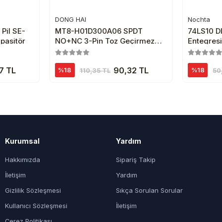
DONG HAI
Nochta
e
Sepete Ekle
 Pil SE-
MT8-H01D300A06 SPDT
74LS10 DI
pasitör
NO+NC 3-Pin Toz Geçirmez
Entegres
Micro Switch
7 TL
90,32 TL
%18
%18
110,35 TL
50
Kurumsal
Yardım
Hakkımızda
Sipariş Takip
İletişim
Yardım
Gizlilik Sözleşmesi
Sıkça Sorulan Sorular
Kullanıcı Sözleşmesi
İletişim
Çerez Politikası