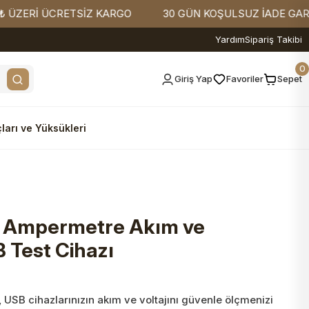
Rİ ÜCRETSİZ KARGO
30 GÜN KOŞULSUZ İADE GARANTİSİ
Yardım
Sipariş Takibi
0
Giriş Yap
Favoriler
Sepet
ları ve Yüksükleri
 Ampermetre Akım ve
 Test Cihazı
USB cihazlarınızın akım ve voltajını güvenle ölçmenizi