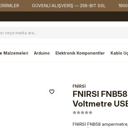
ER
GÜVENLİ ALIŞVERİŞ — 256-BIT SSL
1900₺ ÜZE
e Malzemeleri
Arduino
Elektronik Komponentler
Kablo Uç
FNİRSİ
FNIRSI FNB58
Voltmetre USB
FNIRSI FNB58 ampermetre, 