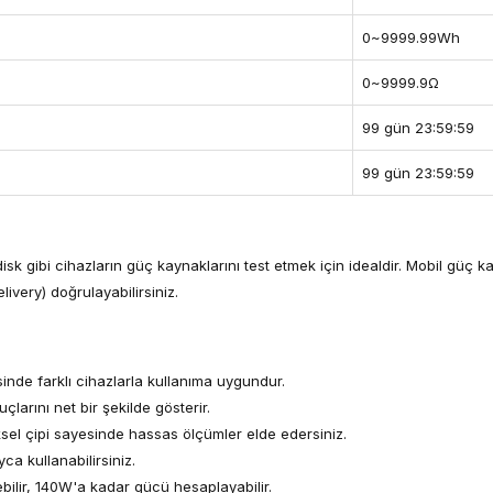
0~9999.99Wh
0~9999.9Ω
99 gün 23:59:59
99 gün 23:59:59
sk gibi cihazların güç kaynaklarını test etmek için idealdir. Mobil güç kay
livery) doğrulayabilirsiniz.
nde farklı cihazlarla kullanıma uygundur.
larını net bir şekilde gösterir.
ksel çipi sayesinde hassas ölçümler elde edersiniz.
ca kullanabilirsiniz.
ebilir, 140W'a kadar gücü hesaplayabilir.