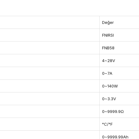
Değer
FNIRSI
FNB58
4~28V
0~7A
0~140W
0~3.3V
0~9999.9Ω
°C/°F
0~9999.99Ah