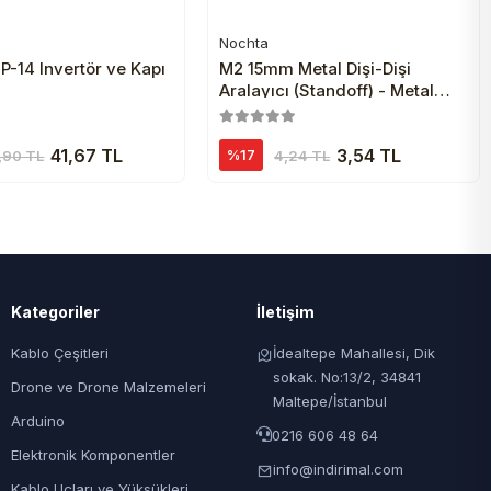
Nochta
Sepete Ekle
Sepete Ekle
P-14 Invertör ve Kapı
M2 15mm Metal Dişi-Dişi
i
Aralayıcı (Standoff) - Metal
Distans
41,67 TL
3,54 TL
%17
,90 TL
4,24 TL
Kategoriler
İletişim
Kablo Çeşitleri
İdealtepe Mahallesi, Dik
sokak. No:13/2, 34841
Drone ve Drone Malzemeleri
Maltepe/İstanbul
Arduino
0216 606 48 64
Elektronik Komponentler
info@indirimal.com
Kablo Uçları ve Yüksükleri