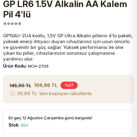
GP LR6 1.5V Alkalin AA Kalem
JST Kablo ve Konnektörler
Tuş Takımı
Entegreler
Direnç Tip Sigorta
Zama
Tam İzoleli
Pil 4'lü
VGA Kablo Ve Dönüştürücüler
Plaket ve Breadboard
Potansiyometre
SMD Sigorta
Hafı
GP15AU-2U4 kodlu, 1,5V GP Ultra Alkalin pillerin 4’lü paketi,
yüksek enerji ihtiyacı duyan cihazlarınız için uzun ömürlü
Montaj Kabloları
Arduino Ana (Main) Board
Mosfet
Sigorta Şalterleri
ve güvenilir bir güç sağlar. Yüksek performansı ile öne
çıkan bu piller, cihazlarınızın sorunsuz çalışmasına
yardımcı olur.
isayar Kabloları Ve Dönüştürücüler
Nextion Ekranlar
Pin Header
Cam Sigorta
Ürün Kodu:
NCH-2705
Printer - Yazıcı Kabloları
Arduino Aksesuarları
Bobin
106,86 TL
145,90 TL
%27
39,89 TL 'den başlayan taksitlerle
ve Görüntü Kabloları
Gsm Modülü
PLCC Soket
En geç 12 Ağustos Çarşamba günü kargoda!
Buzzer
Stok:
20+