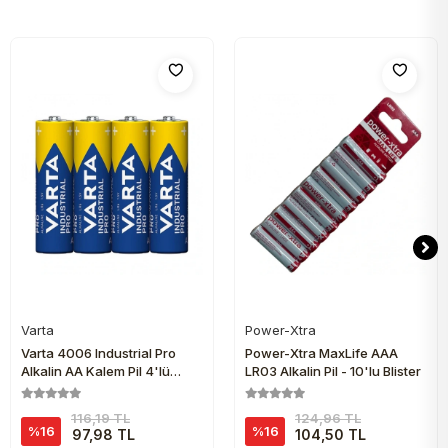
Varta
Power-Xtra
Sepete Ekle
Sepete Ekle
Varta 4006 Industrial Pro
Power-Xtra MaxLife AAA
Alkalin AA Kalem Pil 4'lü
LR03 Alkalin Pil - 10'lu Blister
Paket
116,19 TL
124,96 TL
%16
%16
97,98 TL
104,50 TL