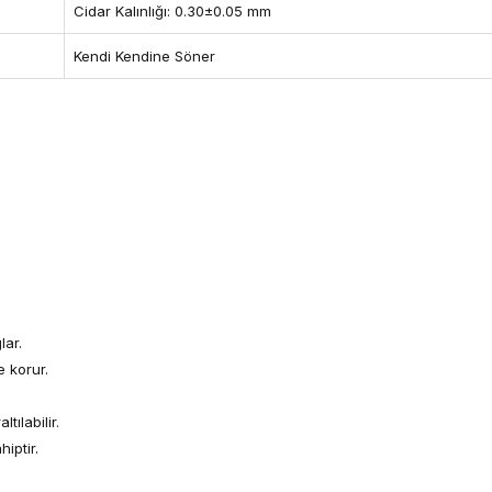
Cidar Kalınlığı: 0.30±0.05 mm
Kendi Kendine Söner
lar.
e korur.
tılabilir.
iptir.