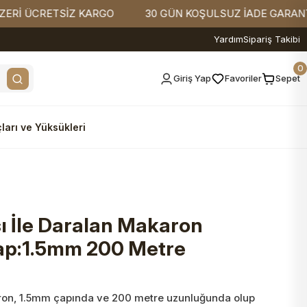
RETSİZ KARGO
30 GÜN KOŞULSUZ İADE GARANTİSİ
Yardım
Sipariş Takibi
0
Giriş Yap
Favoriler
Sepet
ları ve Yüksükleri
ı İle Daralan Makaron
ap:1.5mm 200 Metre
aron, 1.5mm çapında ve 200 metre uzunluğunda olup