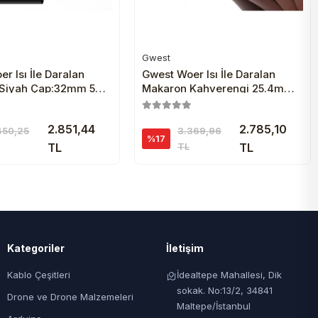
Gwest
Sepete Ekle
Sepete Ekle
r Isı İle Daralan
Gwest Woer Isı İle Daralan
Siyah Çap:32mm 50
Makaron Kahverengi 25.4mm
50 Metre
2.851,44
2.785,10
450,25
3.369,96
%17
TL
TL
TL
Kategoriler
İletişim
Kablo Çeşitleri
İdealtepe Mahallesi, Dik
sokak. No:13/2, 34841
Drone ve Drone Malzemeleri
Maltepe/İstanbul