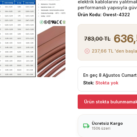
elektrik kablolarını yalıt
performanslı yapısıyla güv
Ürün Kodu:
Gwest-4322
636,
783,00 TL
237,66 TL 'den başla
En geç 8 Ağustos Cumart
Stok:
Stokta yok
Ürün stokta bulunmamak
Ücretsiz Kargo
150₺ üzeri