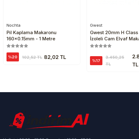
Nochta
Gwest
Sepete Ekle
Sepete Ekl
Pil Kaplama Makaronu
Gwest 20mm H Class 
160x0.15mm - 1 Metre
İzoleli Cam Elyaf Mak
Metre
2.
82,02 TL
%20
102,52 TL
3.450,25
%17
TL
TL