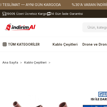
MAT — AYNI GÜN KARGODA
%30'A VARAN İNDİRİMLER
1900₺ Üzeri Ücretsiz Kargo
14 Gün İade Garantisi
TÜM KATEGORİLER
Kablo Çeşitleri
Drone ve Dron
Ana Sayfa
Kablo Çeşitleri
Isı ile Daralan Makaron