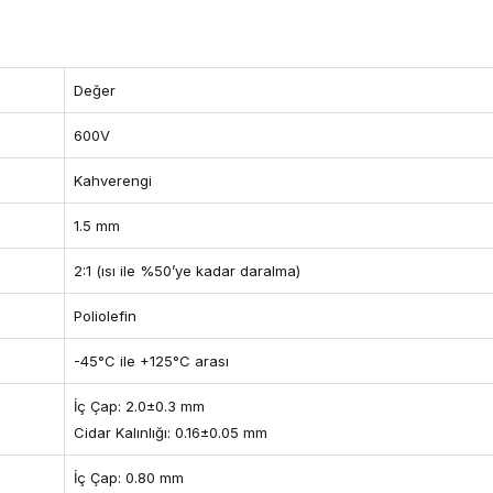
Değer
600V
Kahverengi
1.5 mm
2:1 (ısı ile %50’ye kadar daralma)
Poliolefin
-45°C ile +125°C arası
İç Çap: 2.0±0.3 mm
Cidar Kalınlığı: 0.16±0.05 mm
İç Çap: 0.80 mm