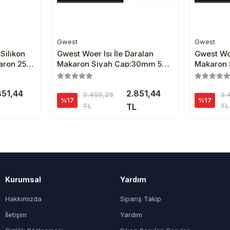
Gwest
Gwest
e
Sepete Ekle
Silikon
Gwest Woer Isı İle Daralan
Gwest Woe
aron 25
Makaron Siyah Çap:30mm 50
Makaron 
Metre
Metre
851,44
2.851,44
3.450,25
3.
%17
%17
TL
TL
TL
Kurumsal
Yardım
Hakkımızda
Sipariş Takip
İletişim
Yardım