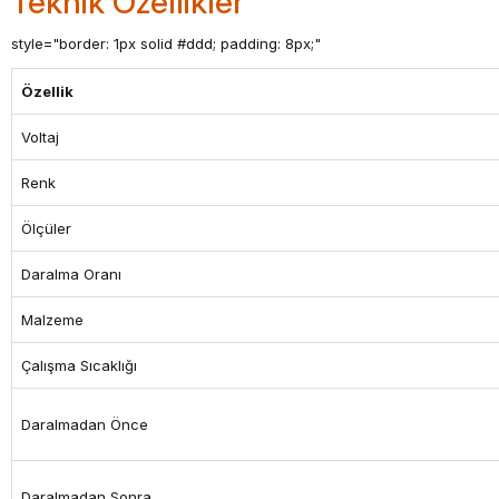
Teknik Özellikler
style="border: 1px solid #ddd; padding: 8px;"
Özellik
Voltaj
Renk
Ölçüler
Daralma Oranı
Malzeme
Çalışma Sıcaklığı
Daralmadan Önce
Daralmadan Sonra