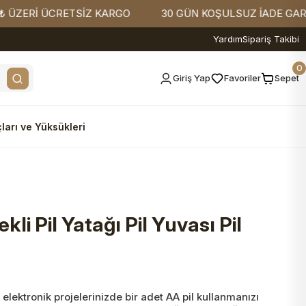
Rİ ÜCRETSİZ KARGO
30 GÜN KOŞULSUZ İADE GARANTİSİ
Yardım
Sipariş Takibi
0
Giriş Yap
Favoriler
Sepet
ları ve Yüksükleri
li Pil Yatağı Pil Yuvası Pil
, elektronik projelerinizde bir adet AA pil kullanmanızı