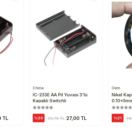
China
Oem
e
Sepete Ekle
IC-233E AA Pil Yuvası 3'lü
Nikel Kap
Kapaklı Switchli
0.10x5mm
9 TL
27,00 TL
%20
%21
33,74 TL
98