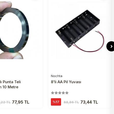
Nochta
Sepete Ekle
Sepete Ekle
lı Punta Teli
8'li AA Pil Yuvası
 10 Metre
77,95 TL
73,44 TL
%17
,22 TL
88,86 TL