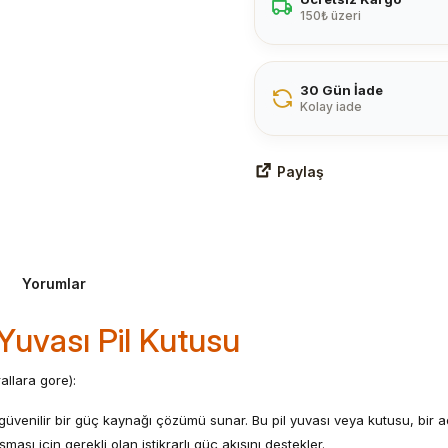
150₺ üzeri
30 Gün İade
Kolay iade
Paylaş
Yorumlar
 Yuvası Pil Kutusu
llara gore):
n güvenilir bir güç kaynağı çözümü sunar. Bu pil yuvası veya kutusu, bir ad
ası için gerekli olan istikrarlı güç akışını destekler.