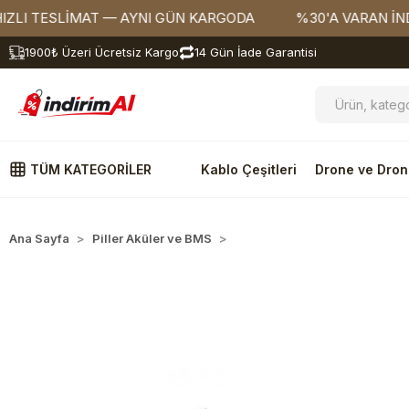
TESLİMAT — AYNI GÜN KARGODA
%30'A VARAN İNDİRİML
1900₺ Üzeri Ücretsiz Kargo
14 Gün İade Garantisi
TÜM KATEGORİLER
Kablo Çeşitleri
Drone ve Dron
Ana Sayfa
Piller Aküler ve BMS
Pil Yuvaları