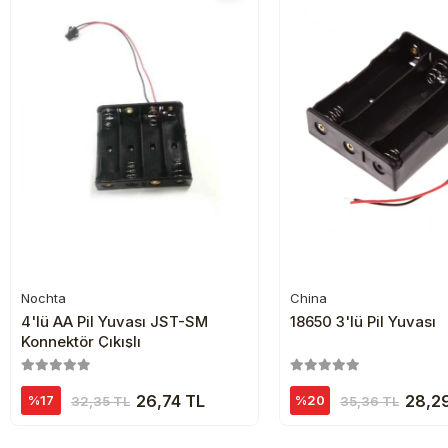
Nochta
China
Sepete Ekle
Sepete Ekl
4'lü AA Pil Yuvası JST-SM
18650 3'lü Pil Yuvası
Konnektör Çıkışlı
26,74 TL
28,2
%17
%20
32,35 TL
35,36 TL