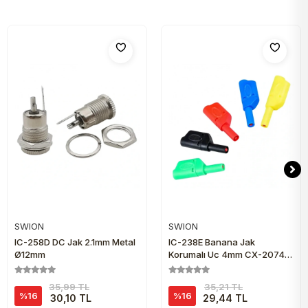
SWION
SWION
Sepete Ekle
Sepete Ekle
IC-258D DC Jak 2.1mm Metal
IC-238E Banana Jak
Ø12mm
Korumalı Uç 4mm CX-2074
Yeşil
35,99 TL
35,21 TL
%16
%16
30,10 TL
29,44 TL