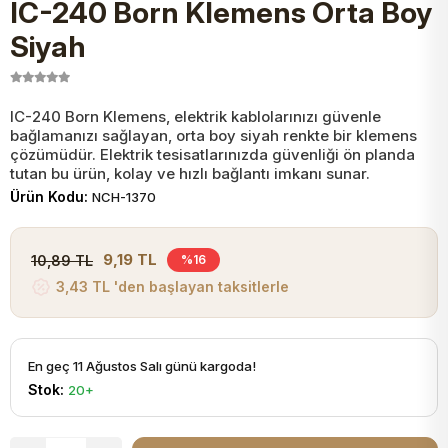
IC-240 Born Klemens Orta Boy
JST Kablo ve Konnektörler
Tuş Takımı
Entegreler
Direnç Tip Sigorta
Zama
Tam İzoleli
Siyah
VGA Kablo Ve Dönüştürücüler
Plaket ve Breadboard
Potansiyometre
SMD Sigorta
Hafı
IC-240 Born Klemens, elektrik kablolarınızı güvenle
bağlamanızı sağlayan, orta boy siyah renkte bir klemens
Montaj Kabloları
Arduino Ana (Main) Board
Mosfet
Sigorta Şalterleri
çözümüdür. Elektrik tesisatlarınızda güvenliği ön planda
tutan bu ürün, kolay ve hızlı bağlantı imkanı sunar.
isayar Kabloları Ve Dönüştürücüler
Ürün Kodu:
NCH-1370
Nextion Ekranlar
Pin Header
Cam Sigorta
Printer - Yazıcı Kabloları
9,19 TL
10,89 TL
%16
Arduino Aksesuarları
Bobin
3,43 TL 'den başlayan taksitlerle
ve Görüntü Kabloları
Gsm Modülü
PLCC Soket
En geç 11 Ağustos Salı günü kargoda!
Stok:
20+
Buzzer