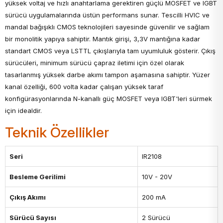
yüksek voltaj ve hızlı anahtarlama gerektiren güçlü MOSFET ve IGBT
sürücü uygulamalarında üstün performans sunar. Tescilli HVIC ve
mandal bağışıklı CMOS teknolojileri sayesinde güvenilir ve sağlam
bir monolitik yapıya sahiptir. Mantık girişi, 3,3V mantığına kadar
standart CMOS veya LSTTL çıkışlarıyla tam uyumluluk gösterir. Çıkış
sürücüleri, minimum sürücü çapraz iletimi için özel olarak
tasarlanmış yüksek darbe akımı tampon aşamasına sahiptir. Yüzer
kanal özelliği, 600 volta kadar çalışan yüksek taraf
konfigürasyonlarında N-kanallı güç MOSFET veya IGBT'leri sürmek
için idealdir.
Teknik Özellikler
Seri
IR2108
Besleme Gerilimi
10V - 20V
Çıkış Akımı
200 mA
Sürücü Sayısı
2 Sürücü