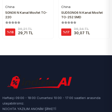
China
China
Sepete Ekle
Sepete Ekle
50N06 N Kanal Mosfet TO-
SUD50N06 N Kanal Mosfet
220
TO-252 SMD
36,21 TL
36,34 TL
%18
%17
29,71 TL
30,07 TL
Haftaiçi 09:00 - 18:00 Cumartesi 10:00 - 17:00 saatleri arasında
ulaşabilirsiniz.
NOCHTA YAZILIM ANONİM ŞİRKETİ