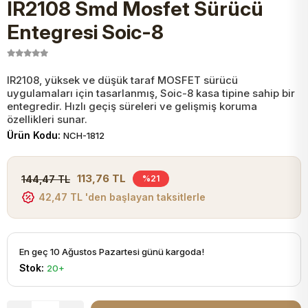
IR2108 Smd Mosfet Sürücü
JST Kablo ve Konnektörler
Tuş Takımı
Entegreler
Direnç Tip Sigorta
Zama
Tam İzoleli
Entegresi Soic-8
VGA Kablo Ve Dönüştürücüler
Plaket ve Breadboard
Potansiyometre
SMD Sigorta
Hafı
IR2108, yüksek ve düşük taraf MOSFET sürücü
uygulamaları için tasarlanmış, Soic-8 kasa tipine sahip bir
Montaj Kabloları
Arduino Ana (Main) Board
Mosfet
Sigorta Şalterleri
entegredir. Hızlı geçiş süreleri ve gelişmiş koruma
özellikleri sunar.
isayar Kabloları Ve Dönüştürücüler
Ürün Kodu:
NCH-1812
Nextion Ekranlar
Pin Header
Cam Sigorta
Printer - Yazıcı Kabloları
113,76 TL
144,47 TL
%21
Arduino Aksesuarları
Bobin
42,47 TL 'den başlayan taksitlerle
ve Görüntü Kabloları
Gsm Modülü
PLCC Soket
En geç 10 Ağustos Pazartesi günü kargoda!
Stok:
20+
Buzzer