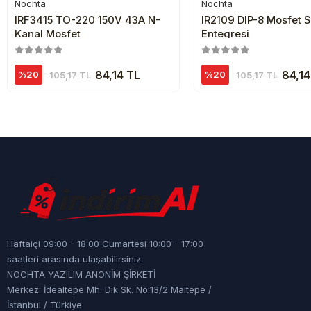
Nochta
Nochta
Sepete Ekle
Sepete Ekl
IRF3415 TO-220 150V 43A N-
IR2109 DIP-8 Mosfet 
Kanal Mosfet
Entegresi
84,14 TL
84,14
%20
%20
105,17 TL
105,17 TL
Haftaiçi 09:00 - 18:00 Cumartesi 10:00 - 17:00
saatleri arasında ulaşabilirsiniz.
NOCHTA YAZILIM ANONİM ŞİRKETİ
Merkez: İdealtepe Mh. Dik Sk. No:13/2 Maltepe /
İstanbul / Türkiye