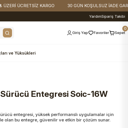
Rİ ÜCRETSİZ KARGO
30 GÜN KOŞULSUZ İADE GARANTİSİ
Yardım
Sipariş Takibi
0
Giriş Yap
Favoriler
Sepet
ları ve Yüksükleri
 Sürücü Entegresi Soic-16W
rücü entegresi, yüksek performanslı uygulamalar için
e olan bu entegre, güvenilir ve etkin bir çözüm sunar.