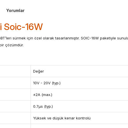
Yorumlar
i Soic-16W
’leri sürmek için özel olarak tasarlanmıştır. SOIC-16W paketiyle sunulan
 bir çözümdür.
Değer
10V - 20V (typ.)
±2A (max.)
0.7µs (typ.)
Yüksek ve düşük kenar kontrolü