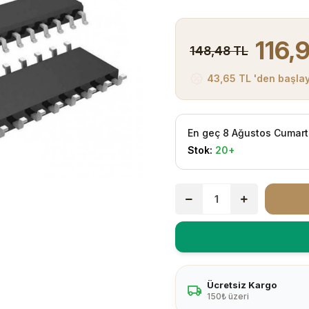
116,
148,48 TL
43,65 TL 'den başlay
En geç 8 Ağustos Cumart
Stok:
20+
Ücretsiz Kargo
150₺ üzeri