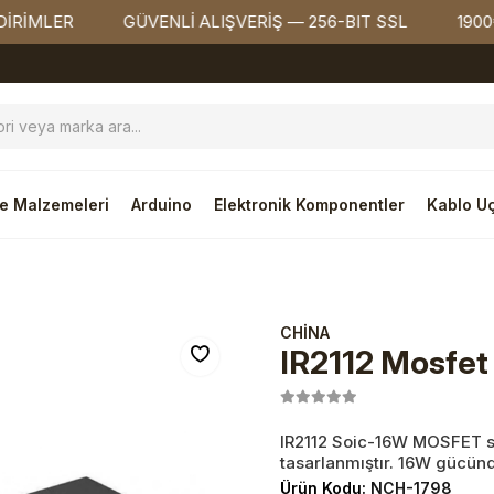
ER
GÜVENLİ ALIŞVERİŞ — 256-BIT SSL
1900₺ ÜZE
e Malzemeleri
Arduino
Elektronik Komponentler
Kablo Uç
CHİNA
IR2112 Mosfet
IR2112 Soic-16W MOSFET sü
tasarlanmıştır. 16W gücünd
Ürün Kodu:
NCH-1798