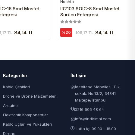
Nochta
Sepete Ekle
Sepete Ekle
OIC-16 Smd Mosfet
IR2103 SOIC-8 Smd Mosfet
ntegresi
Sürücü Entegresi
84,14 TL
84,14 TL
%20
5,17 TL
105,17 TL
Kategoriler
İletişim
Kablo Çeşitleri
İdealtepe Mahallesi, Dik
sokak. No:13/2, 34841
Drone ve Drone Malzemeleri
Maltepe/İstanbul
Arduino
0216 606 48 64
Elektronik Komponentler
info@indirimal.com
Kablo Uçları ve Yüksükleri
Hafta içi 09:00 - 18:00
Direnç