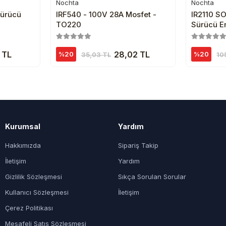
Nochta
Nochta
e
Sepete Ekle
Sürücü
IRF540 - 100V 28A Mosfet -
IR2110 S
TO220
Sürücü E
 TL
28,02 TL
%20
%20
35,03 TL
10
Kurumsal
Yardım
Hakkımızda
Sipariş Takip
İletişim
Yardım
Gizlilik Sözleşmesi
Sıkça Sorulan Sorular
Kullanıcı Sözleşmesi
İletişim
Çerez Politikası
Mesafeli Satış Sözleşmesi