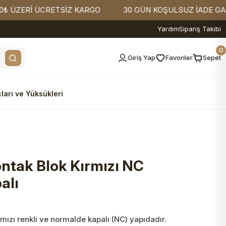
ZERİ ÜCRETSİZ KARGO
30 GÜN KOŞULSUZ İADE GARANTİ
Yardım
Sipariş Takibi
0
Giriş Yap
Favoriler
Sepet
ları ve Yüksükleri
ntak Blok Kırmızı NC
alı
mızı renkli ve normalde kapalı (NC) yapıdadır.