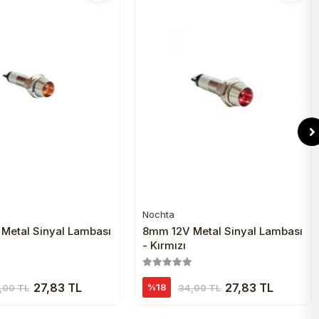
Nochta
Sepete Ekle
Sepete Ekle
Metal Sinyal Lambası
8mm 12V Metal Sinyal Lambası
- Kırmızı
27,83 TL
27,83 TL
%18
,00 TL
34,00 TL