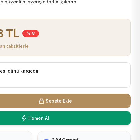
güvenli alışverişin tadını çıkarın.
8 TL
%18
an taksitlerle
tesi günü kargoda!
Sepete Ekle
Hemen Al
2 Yıl Garanti