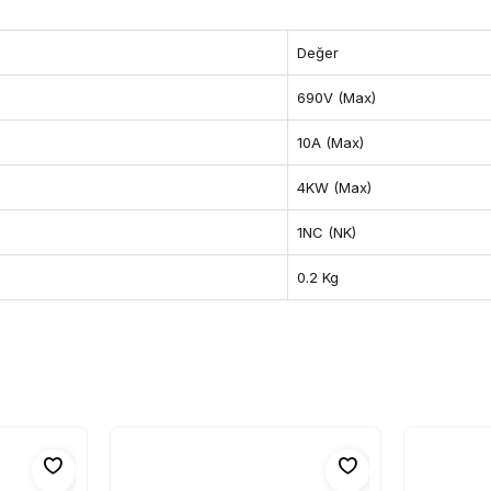
Değer
690V (Max)
10A (Max)
4KW (Max)
1NC (NK)
0.2 Kg