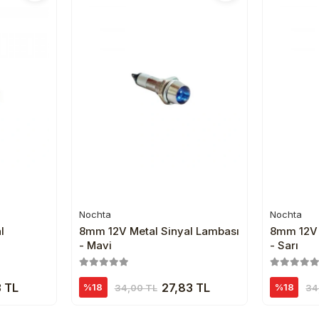
Nochta
Nochta
e
Sepete Ekle
l
8mm 12V Metal Sinyal Lambası
8mm 12V 
- Mavi
- Sarı
3 TL
27,83 TL
%18
%18
34,00 TL
34