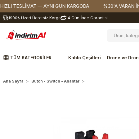
I TESLİMAT — AYNI GÜN KARGODA
%30'A VARAN İNDİRİ
1900₺ Üzeri Ücretsiz Kargo
14 Gün İade Garantisi
TÜM KATEGORİLER
Kablo Çeşitleri
Drone ve Dron
Ana Sayfa
Buton - Switch - Anahtar
Sinyal Lambaları