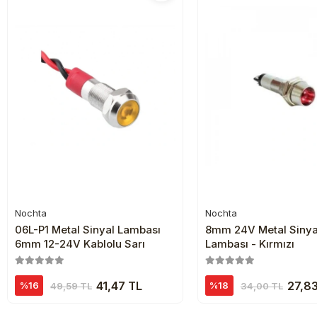
Nochta
Nochta
Sepete Ekle
Sepete Ekl
06L-P1 Metal Sinyal Lambası
8mm 24V Metal Sinya
6mm 12-24V Kablolu Sarı
Lambası - Kırmızı
41,47 TL
27,8
%16
%18
49,59 TL
34,00 TL