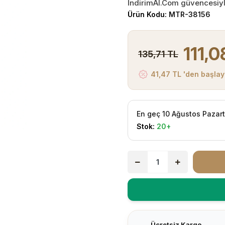
İndirimAl.Com güvencesiyle 
Ürün Kodu:
MTR-38156
111,0
135,71 TL
41,47 TL 'den başlay
En geç 10 Ağustos Pazar
Stok:
20+
Ücretsiz Kargo