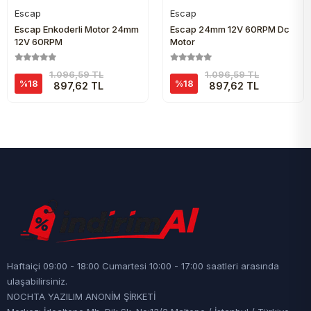
Escap
Escap
Sepete Ekle
Sepete Ekle
Escap Enkoderli Motor 24mm
Escap 24mm 12V 60RPM Dc
12V 60RPM
Motor
1.096,59 TL
1.096,59 TL
%18
%18
897,62 TL
897,62 TL
Haftaiçi 09:00 - 18:00 Cumartesi 10:00 - 17:00 saatleri arasında
ulaşabilirsiniz.
NOCHTA YAZILIM ANONİM ŞİRKETİ