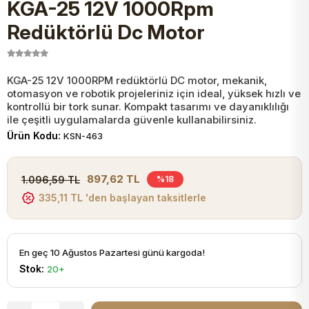
KGA-25 12V 1000Rpm
JST Kablo ve Konnektörler
Tuş Takımı
Entegreler
Direnç Tip Sigorta
Zama
Tam İzoleli
Redüktörlü Dc Motor
VGA Kablo Ve Dönüştürücüler
Plaket ve Breadboard
Potansiyometre
SMD Sigorta
Hafı
KGA-25 12V 1000RPM redüktörlü DC motor, mekanik,
otomasyon ve robotik projeleriniz için ideal, yüksek hızlı ve
Montaj Kabloları
Arduino Ana (Main) Board
Mosfet
Sigorta Şalterleri
kontrollü bir tork sunar. Kompakt tasarımı ve dayanıklılığı
ile çeşitli uygulamalarda güvenle kullanabilirsiniz.
isayar Kabloları Ve Dönüştürücüler
Ürün Kodu:
KSN-463
Nextion Ekranlar
Pin Header
Cam Sigorta
Printer - Yazıcı Kabloları
897,62 TL
1.096,59 TL
%18
Arduino Aksesuarları
Bobin
335,11 TL 'den başlayan taksitlerle
ve Görüntü Kabloları
Gsm Modülü
PLCC Soket
En geç 10 Ağustos Pazartesi günü kargoda!
Stok:
20+
Buzzer