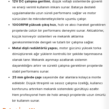
12V DC çalışma gerilimi
, düşük voltajlı sistemlerde güvenli
ve enerji verimli kullanım imkanı sunar. Batarya destekli
uygulamalarda uzun süreli performans sağlar ve motor
sürücüleri ile mikrodenetleyicilerle uyumlu çalışır.
1000RPM yüksek çıkış hızı
, hızlı ve akıcı hareket gerektiren
projelerde üstün bir performans deneyimi sunar. Aktüatörler,
küçük konveyör sistemleri ve mekanik aktarma
gereksinimlerinde dengeli ve tutarlı bir çalışma sağlar.
Metal dişli redüktörlü yapısı
, motor gücünü yüksek torka
dönüştürerek ağır yüklerin kontrollü bir şekilde taşınmasına
olanak tanır. Mekanik aşınmayı azaltarak sistemin
dayanıklılığını artırır ve sürekli çalışma gerektiren projelerde
stabil performans sunar.
25 mm gövde çapı
sayesinde dar alanlara kolayca monte
edilebilir. Düşük titreşimli ve sessiz çalışma özelliği, kullanıcı
konforunu artırırken mekanik sistemdeki gürültüyü azaltır.
Hem profesyonel hem de hobi amaçlı projelerde uzun ömürlü
bir kullanım sunar.