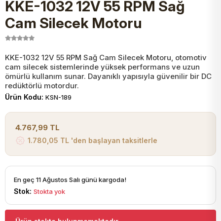
KKE-1032 12V 55 RPM Sağ
JST Kablo ve Konnektörler
Tuş Takımı
Entegreler
Direnç Tip Sigorta
Zama
Tam İzoleli
Cam Silecek Motoru
VGA Kablo Ve Dönüştürücüler
Plaket ve Breadboard
Potansiyometre
SMD Sigorta
Hafı
KKE-1032 12V 55 RPM Sağ Cam Silecek Motoru, otomotiv
cam silecek sistemlerinde yüksek performans ve uzun
Montaj Kabloları
Arduino Ana (Main) Board
Mosfet
Sigorta Şalterleri
ömürlü kullanım sunar. Dayanıklı yapısıyla güvenilir bir DC
redüktörlü motordur.
isayar Kabloları Ve Dönüştürücüler
Ürün Kodu:
KSN-189
Nextion Ekranlar
Pin Header
Cam Sigorta
Printer - Yazıcı Kabloları
4.767,99 TL
Arduino Aksesuarları
Bobin
1.780,05 TL 'den başlayan taksitlerle
ve Görüntü Kabloları
Gsm Modülü
PLCC Soket
En geç 11 Ağustos Salı günü kargoda!
Stok:
Stokta yok
Buzzer