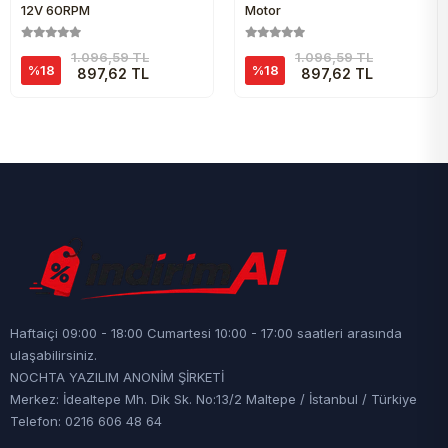
12V 60RPM
Motor
1.096,59 TL
1.096,59 TL
%18
%18
897,62 TL
897,62 TL
Haftaiçi 09:00 - 18:00 Cumartesi 10:00 - 17:00 saatleri arasında
ulaşabilirsiniz.
NOCHTA YAZILIM ANONİM ŞİRKETİ
Merkez: İdealtepe Mh. Dik Sk. No:13/2 Maltepe / İstanbul / Türkiye
Telefon: 0216 606 48 64