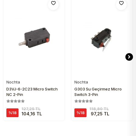
Nochta
Nochta
Sepete Ekle
Sepete Ekle
D3VJ-6-2C23 Micro Switch
G303 Su Geçirmez Micro
NC 2-Pin
Switch 3-Pin
127,25 TL
118,80 TL
%18
%18
104,16 TL
97,25 TL