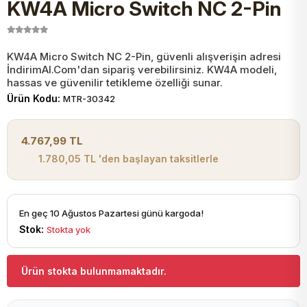
KW4A Micro Switch NC 2-Pin
JST Kablo ve Konnektörler
Tuş Takımı
Entegreler
Direnç Tip Sigorta
Zama
Tam İzoleli
VGA Kablo Ve Dönüştürücüler
Plaket ve Breadboard
Potansiyometre
SMD Sigorta
Hafı
KW4A Micro Switch NC 2-Pin, güvenli alışverişin adresi
İndirimAl.Com'dan sipariş verebilirsiniz. KW4A modeli,
hassas ve güvenilir tetikleme özelliği sunar.
Montaj Kabloları
Ürün Kodu:
MTR-30342
Arduino Ana (Main) Board
Mosfet
Sigorta Şalterleri
isayar Kabloları Ve Dönüştürücüler
4.767,99 TL
Nextion Ekranlar
Pin Header
Cam Sigorta
1.780,05 TL 'den başlayan taksitlerle
Printer - Yazıcı Kabloları
Arduino Aksesuarları
Bobin
ve Görüntü Kabloları
En geç 10 Ağustos Pazartesi günü kargoda!
Stok:
Stokta yok
Gsm Modülü
PLCC Soket
Ürün stokta bulunmamaktadır.
Buzzer