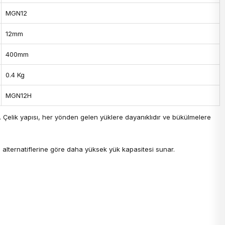
MGN12
12mm
400mm
0.4 Kg
MGN12H
. Çelik yapısı, her yönden gelen yüklere dayanıklıdır ve bükülmelere
m alternatiflerine göre daha yüksek yük kapasitesi sunar.