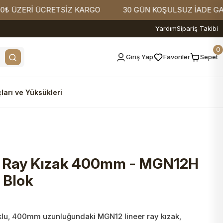
ZERİ ÜCRETSİZ KARGO
30 GÜN KOŞULSUZ İADE GARANTİ
Yardım
Sipariş Takibi
0
Giriş Yap
Favoriler
Sepet
ları ve Yüksükleri
 Ray Kızak 400mm - MGN12H
 Blok
klu, 400mm uzunluğundaki MGN12 lineer ray kızak,