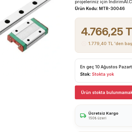
projeleriniz için İndirimAl
Ürün Kodu:
MTR-30046
4.766,25 
1.779,40 TL 'den baş
En geç 10 Ağustos Pazar
Stok:
Stokta yok
Ürün stokta bulunmamak
Ücretsiz Kargo
150₺ üzeri