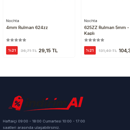
Nochta
Nochta
Sepete Ekle
Sepete Ekl
4mm Rulman 624zz
625ZZ Rulman 5mm - 
Kaplı
29,15 TL
104,
%21
%21
36,71 TL
131,40 TL
Haftaiçi 09:00 - 18:00 Cumartesi 10:00 - 17:00
saatleri arasında ulaşabilirsiniz.