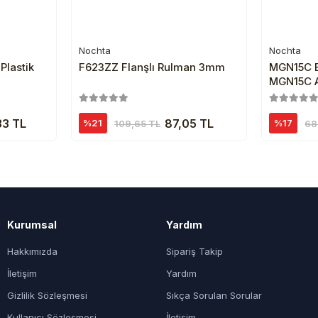
Nochta
Nochta
e
Sepete Ekle
Plastik
F623ZZ Flanşlı Rulman 3mm
MGN15C Bi
MGN15C 
33 TL
87,05 TL
%21
%17
109,65 TL
68
Kurumsal
Yardım
Hakkımızda
Sipariş Takip
İletişim
Yardım
Gizlilik Sözleşmesi
Sıkça Sorulan Sorular
Kullanıcı Sözleşmesi
İletişim