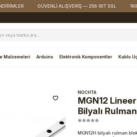
MLER
GÜVENLİ ALIŞVERİŞ — 256-BIT SSL
1900₺ Ü
e Malzemeleri
Arduino
Elektronik Komponentler
Kablo Uç
NOCHTA
MGN12 Lineer
Bilyalı Rulman
MGN12H bilyalı rulman blo