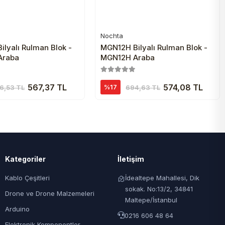
Nochta
Sepete Ekle
Sepete Ekle
lyalı Rulman Blok -
MGN12H Bilyalı Rulman Blok -
Araba
MGN12H Araba
567,37 TL
574,08 TL
%17
6,53 TL
694,63 TL
Kategoriler
İletişim
Kablo Çeşitleri
İdealtepe Mahallesi, Dik
sokak. No:13/2, 34841
Drone ve Drone Malzemeleri
Maltepe/İstanbul
Arduino
0216 606 48 64
Elektronik Komponentler