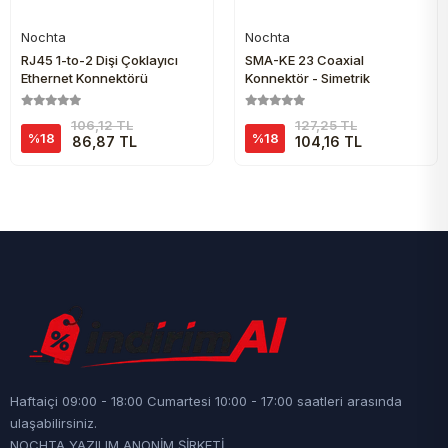
Nochta
Nochta
Sepete Ekle
Sepete Ekle
RJ45 1-to-2 Dişi Çoklayıcı
SMA-KE 23 Coaxial
Ethernet Konnektörü
Konnektör - Simetrik
106,12 TL
127,25 TL
%18
%18
86,87 TL
104,16 TL
Haftaiçi 09:00 - 18:00 Cumartesi 10:00 - 17:00 saatleri arasında
ulaşabilirsiniz.
NOCHTA YAZILIM ANONİM ŞİRKETİ