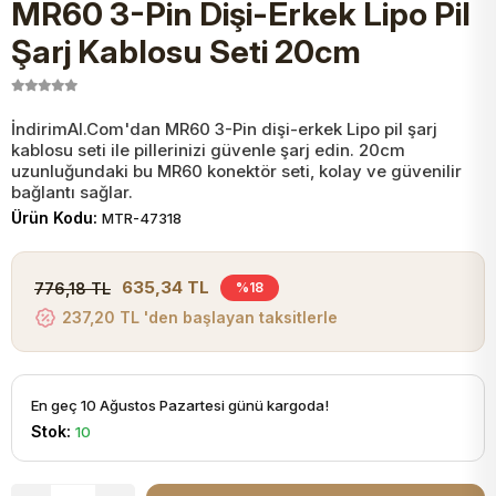
MR60 3-Pin Dişi-Erkek Lipo Pil
JST Kablo ve Konnektörler
Tuş Takımı
Entegreler
Direnç Tip Sigorta
Zama
Tam İzoleli
Şarj Kablosu Seti 20cm
VGA Kablo Ve Dönüştürücüler
Plaket ve Breadboard
Potansiyometre
SMD Sigorta
Hafı
İndirimAl.Com'dan MR60 3-Pin dişi-erkek Lipo pil şarj
kablosu seti ile pillerinizi güvenle şarj edin. 20cm
Montaj Kabloları
Arduino Ana (Main) Board
Mosfet
Sigorta Şalterleri
uzunluğundaki bu MR60 konektör seti, kolay ve güvenilir
bağlantı sağlar.
isayar Kabloları Ve Dönüştürücüler
Ürün Kodu:
MTR-47318
Nextion Ekranlar
Pin Header
Cam Sigorta
Printer - Yazıcı Kabloları
635,34 TL
776,18 TL
%18
Arduino Aksesuarları
Bobin
237,20 TL 'den başlayan taksitlerle
ve Görüntü Kabloları
Gsm Modülü
PLCC Soket
En geç 10 Ağustos Pazartesi günü kargoda!
Stok:
10
Buzzer