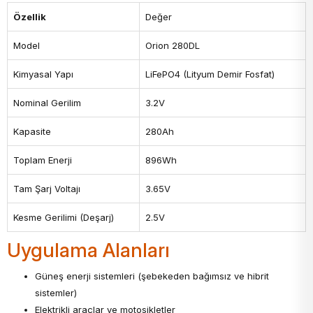
Özellik
Değer
Model
Orion 280DL
Kimyasal Yapı
LiFePO4 (Lityum Demir Fosfat)
Nominal Gerilim
3.2V
Kapasite
280Ah
Toplam Enerji
896Wh
Tam Şarj Voltajı
3.65V
Kesme Gerilimi (Deşarj)
2.5V
Uygulama Alanları
Güneş enerji sistemleri (şebekeden bağımsız ve hibrit
sistemler)
Elektrikli araçlar ve motosikletler