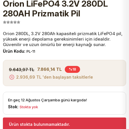
Orion LiFePO4 3.2V 280DL
JST Kablo ve Konnektörler
Tuş Takımı
Entegreler
Direnç Tip Sigorta
Zama
Tam İzoleli
280AH Prizmatik Pil
VGA Kablo Ve Dönüştürücüler
Plaket ve Breadboard
Potansiyometre
SMD Sigorta
Hafı
Orion 280DL, 3.2V 280Ah kapasiteli prizmatik LiFePO4 pil,
yüksek enerji depolama gereksinimleri için idealdir.
Montaj Kabloları
Arduino Ana (Main) Board
Mosfet
Sigorta Şalterleri
Güvenilir ve uzun ömürlü bir enerji kaynağı sunar.
Ürün Kodu:
PL-11
isayar Kabloları Ve Dönüştürücüler
Nextion Ekranlar
Pin Header
Cam Sigorta
7.866,14 TL
9.643,97 TL
%18
Printer - Yazıcı Kabloları
2.936,69 TL 'den başlayan taksitlerle
Arduino Aksesuarları
Bobin
ve Görüntü Kabloları
Gsm Modülü
PLCC Soket
En geç 12 Ağustos Çarşamba günü kargoda!
Stok:
Stokta yok
Buzzer
Ürün stokta bulunmamaktadır.