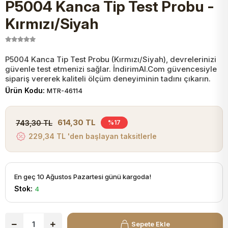
P5004 Kanca Tip Test Probu -
JST Kablo ve Konnektörler
Tuş Takımı
Entegreler
Direnç Tip Sigorta
Zama
Tam İzoleli
Kırmızı/Siyah
VGA Kablo Ve Dönüştürücüler
Plaket ve Breadboard
Potansiyometre
SMD Sigorta
Hafı
P5004 Kanca Tip Test Probu (Kırmızı/Siyah), devrelerinizi
güvenle test etmenizi sağlar. İndirimAl.Com güvencesiyle
Montaj Kabloları
Arduino Ana (Main) Board
Mosfet
Sigorta Şalterleri
sipariş vererek kaliteli ölçüm deneyiminin tadını çıkarın.
Ürün Kodu:
MTR-46114
isayar Kabloları Ve Dönüştürücüler
Nextion Ekranlar
Pin Header
Cam Sigorta
614,30 TL
743,30 TL
%17
Printer - Yazıcı Kabloları
229,34 TL 'den başlayan taksitlerle
Arduino Aksesuarları
Bobin
ve Görüntü Kabloları
Gsm Modülü
PLCC Soket
En geç 10 Ağustos Pazartesi günü kargoda!
Stok:
4
Buzzer
Sepete Ekle