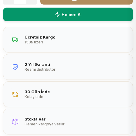
Peltier
Hemen Al
Ücretsiz Kargo
150₺ üzeri
2 Yıl Garanti
Resmi distribütör
30 Gün İade
Kolay iade
Stokta Var
Hemen kargoya verilir