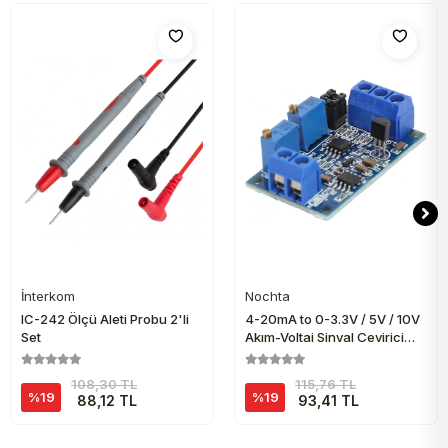
İnterkom
Nochta
Sepete Ekle
Sepete Ekle
IC-242 Ölçü Aleti Probu 2'li
4-20mA to 0-3.3V / 5V / 10V
Set
Akım-Voltaj Sinyal Çevirici
Modül
108,30 TL
115,76 TL
%19
%19
88,12 TL
93,41 TL