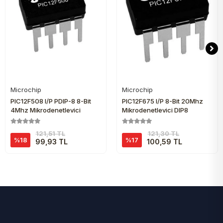
Microchip
Microchip
Sepete Ekle
Sepete Ekle
PIC12F508 I/P PDIP-8 8-Bit
PIC12F675 I/P 8-Bit 20Mhz
4Mhz Mikrodenetleyici
Mikrodenetleyici DIP8
121,51 TL
121,30 TL
%18
%17
99,93 TL
100,59 TL