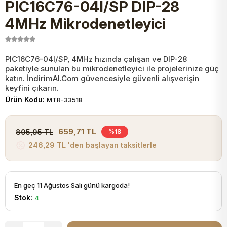
PIC16C76-04I/SP DIP-28
JST Kablo ve Konnektörler
Tuş Takımı
Entegreler
Direnç Tip Sigorta
Zama
Tam İzoleli
4MHz Mikrodenetleyici
VGA Kablo Ve Dönüştürücüler
Plaket ve Breadboard
Potansiyometre
SMD Sigorta
Hafı
PIC16C76-04I/SP, 4MHz hızında çalışan ve DIP-28
paketiyle sunulan bu mikrodenetleyici ile projelerinize güç
Montaj Kabloları
Arduino Ana (Main) Board
Mosfet
Sigorta Şalterleri
katın. İndirimAl.Com güvencesiyle güvenli alışverişin
keyfini çıkarın.
isayar Kabloları Ve Dönüştürücüler
Ürün Kodu:
MTR-33518
Nextion Ekranlar
Pin Header
Cam Sigorta
Printer - Yazıcı Kabloları
659,71 TL
805,95 TL
%18
Arduino Aksesuarları
Bobin
246,29 TL 'den başlayan taksitlerle
ve Görüntü Kabloları
Gsm Modülü
PLCC Soket
En geç 11 Ağustos Salı günü kargoda!
Stok:
4
Buzzer