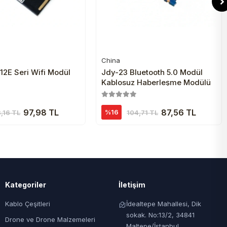
China
Sepete Ekle
Sepete Ekle
12E Seri Wifi Modül
Jdy-23 Bluetooth 5.0 Modül
Kablosuz Haberleşme Modülü
97,98 TL
87,56 TL
%16
8,16 TL
104,71 TL
Kategoriler
İletişim
Kablo Çeşitleri
İdealtepe Mahallesi, Dik
sokak. No:13/2, 34841
Drone ve Drone Malzemeleri
Maltepe/İstanbul