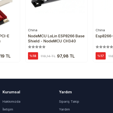
China
China
e
Sepete Ekle
PCI-E
NodeMCU LoLin ESP8266 Base
Esp8266-
ü
Shield - NodeMCU CH340
19 TL
97,98 TL
%18
%17
119,14 TL
11
Kurumsal
Yardım
Hakkımızda
Sipariş Takip
İletişim
Yardım