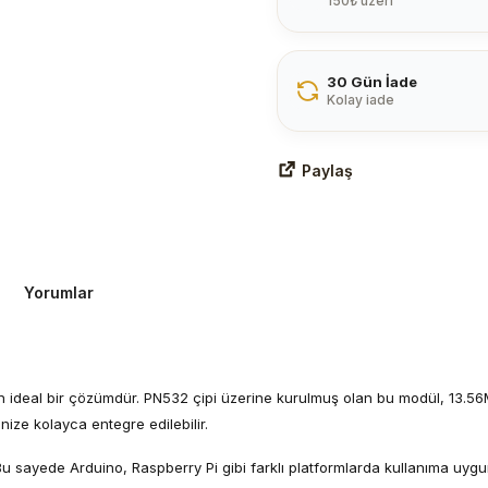
150₺ üzeri
30 Gün İade
Kolay iade
Paylaş
Yorumlar
n ideal bir çözümdür. PN532 çipi üzerine kurulmuş olan bu modül, 13.56MHz
nize kolayca entegre edilebilir.
r. Bu sayede Arduino, Raspberry Pi gibi farklı platformlarda kullanıma uy