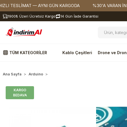
ESLİMAT — AYNI GÜN KARGODA
%30'A VARAN İNDİRİML
1900₺ Üzeri Ücretsiz Kargo
14 Gün İade Garantisi
TÜM KATEGORİLER
Kablo Çeşitleri
Drone ve Dron
Ana Sayfa
Arduino
Bluetooth Modüller
KARGO
BEDAVA