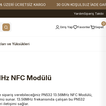
İ ÜCRETSİZ KARGO
30 GÜN KOŞULSUZ İADE GARANTİSİ
Yardım
Sipariş Takibi
0
Giriş Yap
Favoriler
Sepet
ları ve Yüksükleri
MHz NFC Modülü
 sipariş verebileceğiniz PN532 13.56MHz NFC Modülü,
zümü sunar. 13.56MHz frekansında çalışan bu PN532
i iletişimi sağlar.