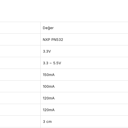
Değer
NXP PN532
3.3V
3.3 ~ 5.5V
150mA
100mA
120mA
120mA
3 cm