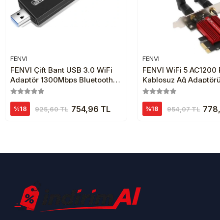
FENVI
FENVI
Sepete Ekle
Sepete Ekl
FENVI Çift Bant USB 3.0 WiFi
FENVI WiFi 5 AC1200 
Adaptör 1300Mbps Bluetooth
Kablosuz Ağ Adaptör
4.2 Kablosuz Ağ Alıcısı
754,96 TL
778,
%18
%18
925,60 TL
954,07 TL