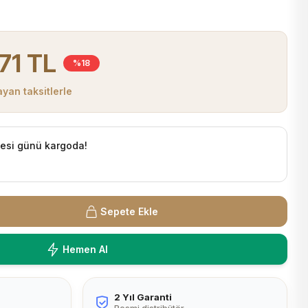
71 TL
%18
yan taksitlerle
tesi günü kargoda!
Sepete Ekle
Hemen Al
2 Yıl Garanti