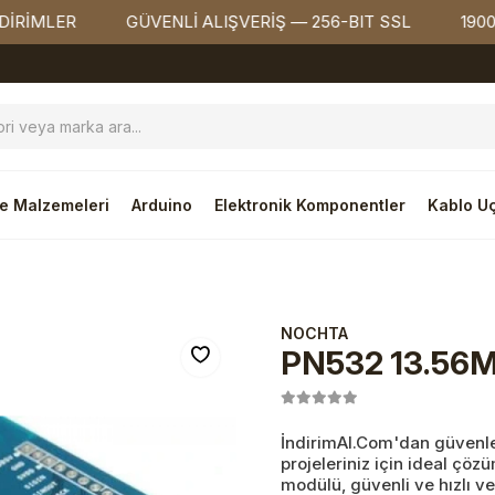
ER
GÜVENLİ ALIŞVERİŞ — 256-BIT SSL
1900₺ ÜZER
e Malzemeleri
Arduino
Elektronik Komponentler
Kablo Uç
NOCHTA
PN532 13.56
İndirimAl.Com'dan güvenle
projeleriniz için ideal çö
modülü, güvenli ve hızlı ver