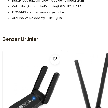
Düşük güç tüketimi (100mA bekleme modu akımı)
Çoklu iletişim protokolü desteği (SPI, IIC, UART)
ISO14443 standartlarıyla uyumluluk
Arduino ve Raspberry Pi ile uyumlu
Benzer Ürünler