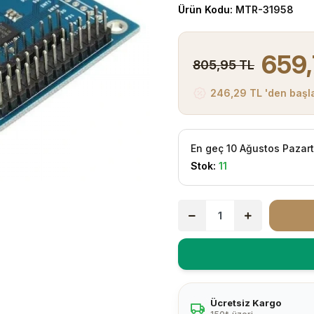
Ürün Kodu:
MTR-31958
659,
805,95 TL
246,29 TL 'den başla
En geç 10 Ağustos Pazar
Stok:
11
Ücretsiz Kargo