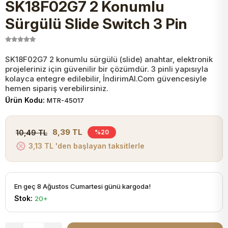
SK18F02G7 2 Konumlu
JST Kablo ve Konnektörler
Tuş Takımı
Entegreler
Direnç Tip Sigorta
Zama
Tam İzoleli
Sürgülü Slide Switch 3 Pin
VGA Kablo Ve Dönüştürücüler
Plaket ve Breadboard
Potansiyometre
SMD Sigorta
Hafı
SK18F02G7 2 konumlu sürgülü (slide) anahtar, elektronik
projeleriniz için güvenilir bir çözümdür. 3 pinli yapısıyla
Montaj Kabloları
Arduino Ana (Main) Board
Mosfet
Sigorta Şalterleri
kolayca entegre edilebilir, İndirimAl.Com güvencesiyle
hemen sipariş verebilirsiniz.
isayar Kabloları Ve Dönüştürücüler
Ürün Kodu:
MTR-45017
Nextion Ekranlar
Pin Header
Cam Sigorta
Printer - Yazıcı Kabloları
8,39 TL
10,49 TL
%20
Arduino Aksesuarları
Bobin
3,13 TL 'den başlayan taksitlerle
ve Görüntü Kabloları
Gsm Modülü
PLCC Soket
En geç 8 Ağustos Cumartesi günü kargoda!
Stok:
20+
Buzzer