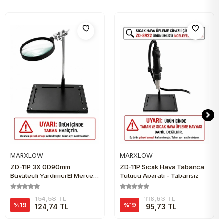
MARXLOW
MARXLOW
Sepete Ekle
Sepete Ekle
ZD-11P 3X OD90mm
ZD-11P Sıcak Hava Tabanca
Büyüteçli Yardımcı El Mercek
Tutucu Aparatı - Tabansız
Aparatı - Tabansız
154,58 TL
118,63 TL
%19
%19
124,74 TL
95,73 TL