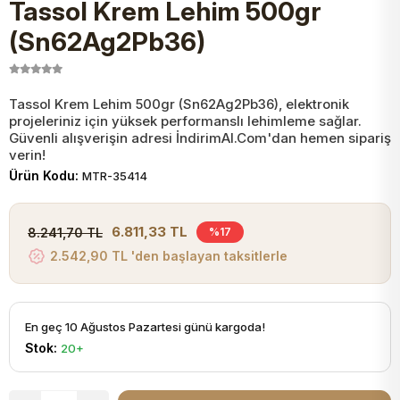
Tassol Krem Lehim 500gr
JST Kablo ve Konnektörler
Tuş Takımı
Entegreler
Direnç Tip Sigorta
Zama
Tam İzoleli
(Sn62Ag2Pb36)
VGA Kablo Ve Dönüştürücüler
Plaket ve Breadboard
Potansiyometre
SMD Sigorta
Hafı
Tassol Krem Lehim 500gr (Sn62Ag2Pb36), elektronik
projeleriniz için yüksek performanslı lehimleme sağlar.
Montaj Kabloları
Arduino Ana (Main) Board
Mosfet
Sigorta Şalterleri
Güvenli alışverişin adresi İndirimAl.Com'dan hemen sipariş
verin!
isayar Kabloları Ve Dönüştürücüler
Ürün Kodu:
MTR-35414
Nextion Ekranlar
Pin Header
Cam Sigorta
Printer - Yazıcı Kabloları
6.811,33 TL
8.241,70 TL
%17
Arduino Aksesuarları
Bobin
2.542,90 TL 'den başlayan taksitlerle
ve Görüntü Kabloları
Gsm Modülü
PLCC Soket
En geç 10 Ağustos Pazartesi günü kargoda!
Stok:
20+
Buzzer