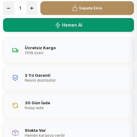
Peltier
Sepete Ekle
Hemen Al
Ücretsiz Kargo
150₺ üzeri
2 Yıl Garanti
Resmi distribütör
30 Gün İade
Kolay iade
Stokta Var
Hemen kargoya verilir