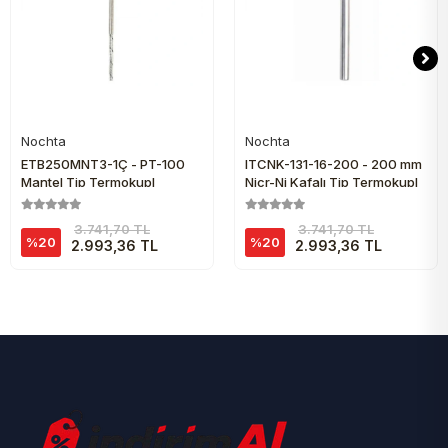
Nochta
Nochta
Sepete Ekle
Sepete Ekle
ETB250MNT3-1Ç - PT-100
ITCNK-131-16-200 - 200 mm
Mantel Tip Termokupl
Nicr-Ni Kafalı Tip Termokupl
3.741,70 TL
3.741,70 TL
%20
%20
2.993,36 TL
2.993,36 TL