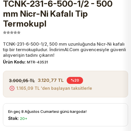
TCNK-231-6-500-1/2 - 500
JST Kablo ve Konnektörler
Tuş Takımı
Entegreler
Direnç Tip Sigorta
Zama
Tam İzoleli
mm Nicr-Ni Kafalı Tip
Termokupl
VGA Kablo Ve Dönüştürücüler
Plaket ve Breadboard
Potansiyometre
SMD Sigorta
Hafı
Montaj Kabloları
Arduino Ana (Main) Board
Mosfet
Sigorta Şalterleri
TCNK-231-6-500-1/2, 500 mm uzunluğunda Nicr-Ni kafalı
tip bir termokupludur. İndirimAl.Com güvencesiyle güvenli
alışverişin tadını çıkarın!
isayar Kabloları Ve Dönüştürücüler
Nextion Ekranlar
Pin Header
Cam Sigorta
Ürün Kodu:
MTR-43531
Printer - Yazıcı Kabloları
Arduino Aksesuarları
Bobin
3.120,77 TL
3.900,95 TL
%20
1.165,09 TL 'den başlayan taksitlerle
ve Görüntü Kabloları
Gsm Modülü
PLCC Soket
En geç 8 Ağustos Cumartesi günü kargoda!
Buzzer
Stok:
20+