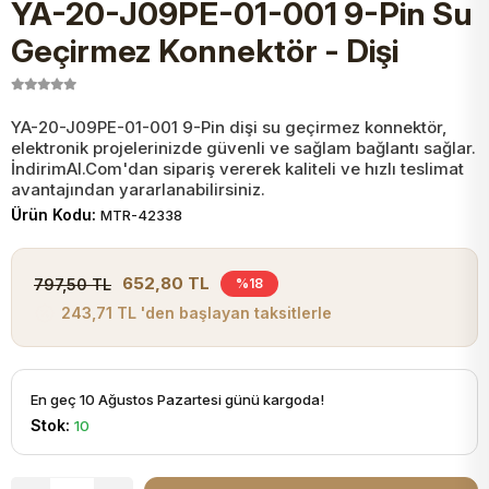
YA-20-J09PE-01-001 9-Pin Su
JST Kablo ve Konnektörler
Tuş Takımı
Entegreler
Direnç Tip Sigorta
Zama
Tam İzoleli
Geçirmez Konnektör - Dişi
VGA Kablo Ve Dönüştürücüler
Plaket ve Breadboard
Potansiyometre
SMD Sigorta
Hafı
YA-20-J09PE-01-001 9-Pin dişi su geçirmez konnektör,
elektronik projelerinizde güvenli ve sağlam bağlantı sağlar.
Montaj Kabloları
Arduino Ana (Main) Board
Mosfet
Sigorta Şalterleri
İndirimAl.Com'dan sipariş vererek kaliteli ve hızlı teslimat
avantajından yararlanabilirsiniz.
isayar Kabloları Ve Dönüştürücüler
Ürün Kodu:
MTR-42338
Nextion Ekranlar
Pin Header
Cam Sigorta
Printer - Yazıcı Kabloları
652,80 TL
797,50 TL
%18
Arduino Aksesuarları
Bobin
243,71 TL 'den başlayan taksitlerle
ve Görüntü Kabloları
Gsm Modülü
PLCC Soket
En geç 10 Ağustos Pazartesi günü kargoda!
Stok:
10
Buzzer