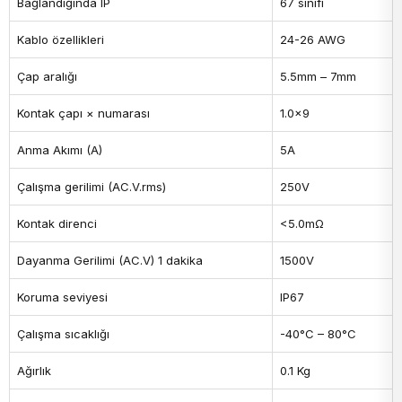
Bağlandığında IP
67 sınıfı
Kablo özellikleri
24-26 AWG
Çap aralığı
5.5mm – 7mm
Kontak çapı × numarası
1.0×9
Anma Akımı (A)
5A
Çalışma gerilimi (AC.V.rms)
250V
Kontak direnci
<5.0mΩ
Dayanma Gerilimi (AC.V) 1 dakika
1500V
Koruma seviyesi
IP67
Çalışma sıcaklığı
-40°C – 80°C
Ağırlık
0.1 Kg