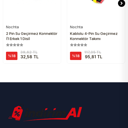
Nochta
Nochta
Sepete Ekle
Sepete Ekle
2 Pin Su Geçirmez Konnektör
Kablolu 4-Pin Su Geçirmez
(1 Erkek 1 Dişi)
Konnektör Takımı
39,62 TL
117,05 TL
%18
%18
32,58 TL
95,81 TL