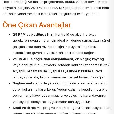
Hobi elektroniği ve maker projelerinde, düşük ve orta devirli motor
ihtiyacını karşılar. 25 RPM sabit hız, DIY projelerde hem estetik hem
de fonksiyonel mekanik hareketler oluşturmak için uygundur.
Öne Çıkan Avantajlar
25 RPM sabit dönüş hızı
, kontrollü ve akıcı hareket
gerektiren uygulamalar için ideal bir denge sunar. Uzun süreli
çalışmalarda dahi hız kararlılığını koruyarak mekanik
sistemlerde güvenilir ve istikrarlı performans sağlar.
220V AC ile doğrudan çalışabilmesi
, ek bir güç kaynağı
veya dönüştürücü ihtiyacını ortadan kaldırır. Standart elektrik
altyapısı ile tam uyumlu yapısı sayesinde kurulum süreci
oldukça pratiktir, bu da zaman ve maliyet tasarrufu sağlar.
Sağlam metal gövde yapısı
, motoru dış etkenlere ve uzun
süreli kullanıma karşı korur. Yoğun çalışma koşullarında bile
performans kaybı yaşanmaz. Isı ve titreşime karşı dayanıklı
yapısıyla profesyonel uygulamalar için uygundur.
Sesli ve titreşimli çalışma
karakteri, gürültü hassasiyeti olan
ortamlarda kullanım avantajı sağlar. Hassas mekanik