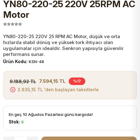
YN80-220-25 220V 25RPM AC
JST Kablo ve Konnektörler
Tuş Takımı
Entegreler
Direnç Tip Sigorta
Zama
Tam İzoleli
Motor
VGA Kablo Ve Dönüştürücüler
Plaket ve Breadboard
Potansiyometre
SMD Sigorta
Hafı
YN80-220-25 220V 25 RPM AC Motor, düşük ve orta
hızlarda stabil dönüş ve yüksek tork ihtiyacı olan
Montaj Kabloları
Arduino Ana (Main) Board
Mosfet
Sigorta Şalterleri
uygulamalar için idealdir. Senkron yapısıyla güvenilir
performans sunar.
isayar Kabloları Ve Dönüştürücüler
Ürün Kodu:
KSN-48
Nextion Ekranlar
Pin Header
Cam Sigorta
Printer - Yazıcı Kabloları
7.594,15 TL
9.188,92 TL
%17
Arduino Aksesuarları
Bobin
2.835,15 TL 'den başlayan taksitlerle
ve Görüntü Kabloları
Gsm Modülü
PLCC Soket
En geç 10 Ağustos Pazartesi günü kargoda!
Stok:
8
Buzzer