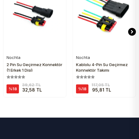
Nochta
Nochta
Sepete Ekle
Sepete Ekle
2 Pin Su Geçirmez Konnektör
Kablolu 4-Pin Su Geçirmez
(1 Erkek 1 Dişi)
Konnektör Takımı
39,62 TL
117,05 TL
%18
%18
32,58 TL
95,81 TL