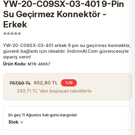
YW-20-C09SX-03-401 9-Pin
JST Kablo ve Konnektörler
Tuş Takımı
Entegreler
Direnç Tip Sigorta
Zama
Tam İzoleli
Su Geçirmez Konnektör -
Erkek
VGA Kablo Ve Dönüştürücüler
Plaket ve Breadboard
Potansiyometre
SMD Sigorta
Hafı
Montaj Kabloları
Arduino Ana (Main) Board
Mosfet
Sigorta Şalterleri
YW-20-C09SX-03-401 erkek 9 pin su geçirmez konnektör,
güvenli bağlantı için idealdir. İndirimAl.Com güvencesiyle
sipariş verin!
isayar Kabloları Ve Dönüştürücüler
Nextion Ekranlar
Pin Header
Cam Sigorta
Ürün Kodu:
MTR-46557
Printer - Yazıcı Kabloları
Arduino Aksesuarları
Bobin
652,80 TL
797,50 TL
%18
243,71 TL 'den başlayan taksitlerle
ve Görüntü Kabloları
Gsm Modülü
PLCC Soket
En geç 11 Ağustos Salı günü kargoda!
Buzzer
Stok:
9