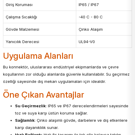
Giriş Koruması
IP65 / IP67
Çalışma Sıcaklığı
-40 C - 80 C
Gövde Malzemesi
Çinko Alaşım
Yanıcılık Derecesi
UL94-V0
Uygulama Alanları
Bu konnektör, uluslararası endüstriyel ekipmanlarda ve çevre
koşullarının zor olduğu alanlarda güvenle kullanılabilir. Su geçirmez
özelliği sayesinde dış mekan uygulamaları için idealdir.
Öne Çıkan Avantajlar
Su Geçirmezlik
: IP65 ve IP67 derecelendirmeleri sayesinde
toz ve suya karşı üstün koruma sağlar.
Sağlamlık
: Çinko alaşımlı gövde, darbelere ve dış etkenlere
karşı dayanıklılık sunar.
Hızlı Bağlantı
: Hızlı fiş tasarımı ile tek elle kolayca takılıp