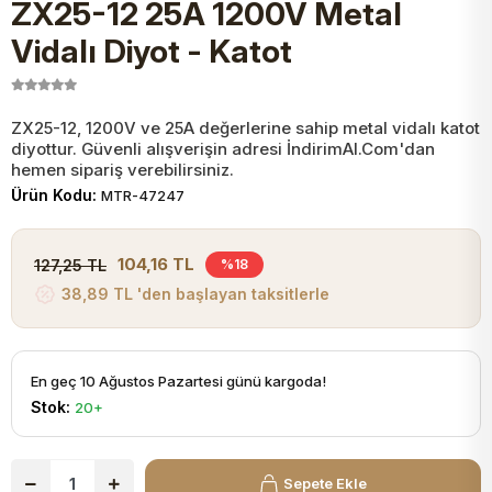
ZX25-12 25A 1200V Metal
JST Kablo ve Konnektörler
Tuş Takımı
Entegreler
Direnç Tip Sigorta
Zama
Tam İzoleli
Vidalı Diyot - Katot
VGA Kablo Ve Dönüştürücüler
Plaket ve Breadboard
Potansiyometre
SMD Sigorta
Hafı
ZX25-12, 1200V ve 25A değerlerine sahip metal vidalı katot
diyottur. Güvenli alışverişin adresi İndirimAl.Com'dan
Montaj Kabloları
Arduino Ana (Main) Board
Mosfet
Sigorta Şalterleri
hemen sipariş verebilirsiniz.
Ürün Kodu:
MTR-47247
isayar Kabloları Ve Dönüştürücüler
Nextion Ekranlar
Pin Header
Cam Sigorta
104,16 TL
127,25 TL
%18
Printer - Yazıcı Kabloları
38,89 TL 'den başlayan taksitlerle
Arduino Aksesuarları
Bobin
ve Görüntü Kabloları
Gsm Modülü
PLCC Soket
En geç 10 Ağustos Pazartesi günü kargoda!
Stok:
20+
Buzzer
Sepete Ekle