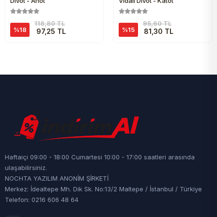
Diyot - Anot
Vidalı Diyot - Katot
118,80 TL
95,60 TL
%18
%15
97,25 TL
81,30 TL
Haftaiçi 09:00 - 18:00 Cumartesi 10:00 - 17:00 saatleri arasında
ulaşabilirsiniz.
NOCHTA YAZILIM ANONİM ŞİRKETİ
Merkez: İdealtepe Mh. Dik Sk. No:13/2 Maltepe / İstanbul / Türkiye
Telefon: 0216 606 48 64