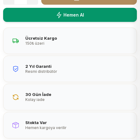
Peltier
Hemen Al
Ücretsiz Kargo
150₺ üzeri
2 Yıl Garanti
Resmi distribütör
30 Gün İade
Kolay iade
Stokta Var
Hemen kargoya verilir