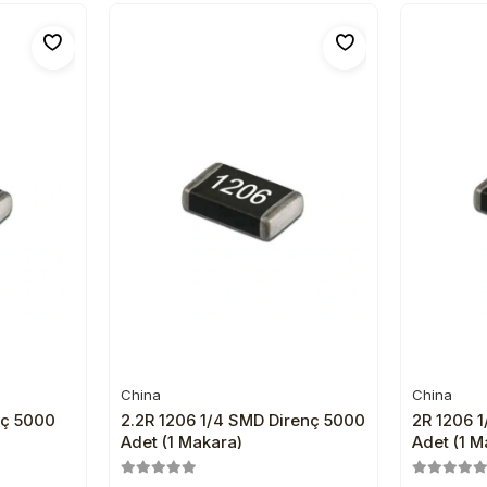
China
China
e
Sepete Ekle
nç 5000
2.2R 1206 1/4 SMD Direnç 5000
2R 1206 
Adet (1 Makara)
Adet (1 M