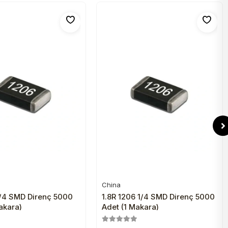
China
Sepete Ekle
Sepete Ekle
1/4 SMD Direnç 5000
1.8R 1206 1/4 SMD Direnç 5000
akara)
Adet (1 Makara)