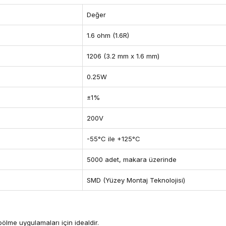
Değer
1.6 ohm (1.6R)
1206 (3.2 mm x 1.6 mm)
0.25W
±1%
200V
-55°C ile +125°C
5000 adet, makara üzerinde
SMD (Yüzey Montaj Teknolojisi)
bölme uygulamaları için idealdir.