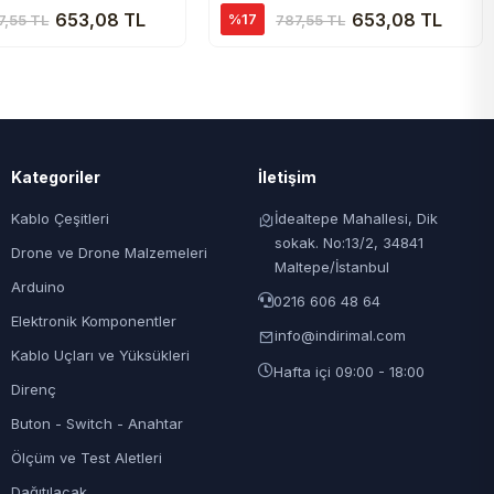
653,08 TL
653,08 TL
%17
7,55 TL
787,55 TL
Kategoriler
İletişim
Kablo Çeşitleri
İdealtepe Mahallesi, Dik
sokak. No:13/2, 34841
Drone ve Drone Malzemeleri
Maltepe/İstanbul
Arduino
0216 606 48 64
Elektronik Komponentler
info@indirimal.com
Kablo Uçları ve Yüksükleri
Hafta içi 09:00 - 18:00
Direnç
Buton - Switch - Anahtar
Ölçüm ve Test Aletleri
Dağıtılacak