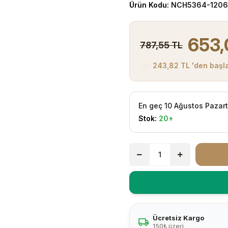
Ürün Kodu:
NCH5364-1206
653,
787,55 TL
243,82 TL 'den başla
En geç 10 Ağustos Pazar
Stok:
20+
Ücretsiz Kargo
150₺ üzeri