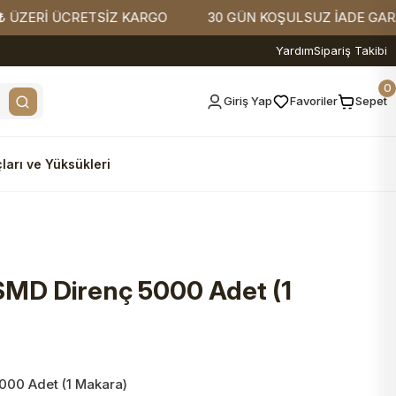
Rİ ÜCRETSİZ KARGO
30 GÜN KOŞULSUZ İADE GARANTİSİ
Yardım
Sipariş Takibi
0
Giriş Yap
Favoriler
Sepet
ları ve Yüksükleri
 SMD Direnç 5000 Adet (1
5000 Adet (1 Makara)