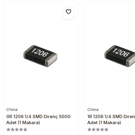
China
China
Sepete Ekle
Sepete Ekl
0R 1206 1/4 SMD Direnç 5000
1R 1206 1/4 SMD Dire
Adet (1 Makara)
Adet (1 Makara)