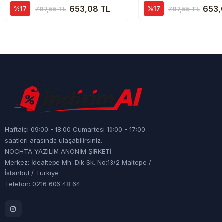
653,08 TL
653,
%17
%17
787,55 TL
787,55 TL
Haftaiçi 09:00 - 18:00 Cumartesi 10:00 - 17:00
saatleri arasında ulaşabilirsiniz.
NOCHTA YAZILIM ANONİM ŞİRKETİ
Merkez: İdealtepe Mh. Dik Sk. No:13/2 Maltepe /
İstanbul / Türkiye
Telefon: 0216 606 48 64