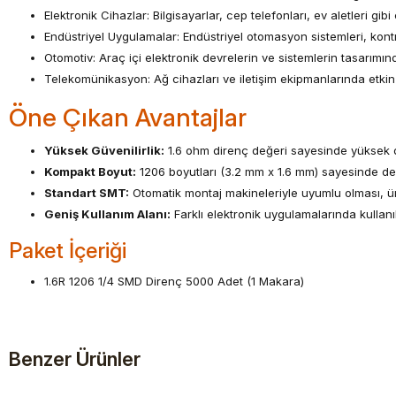
Elektronik Cihazlar: Bilgisayarlar, cep telefonları, ev aletleri gibi 
Endüstriyel Uygulamalar: Endüstriyel otomasyon sistemleri, kont
Otomotiv: Araç içi elektronik devrelerin ve sistemlerin tasarımında
Telekomünikasyon: Ağ cihazları ve iletişim ekipmanlarında etkin bi
Öne Çıkan Avantajlar
Yüksek Güvenilirlik:
1.6 ohm direnç değeri sayesinde yüksek do
Kompakt Boyut:
1206 boyutları (3.2 mm x 1.6 mm) sayesinde dev
Standart SMT:
Otomatik montaj makineleriyle uyumlu olması, üret
Geniş Kullanım Alanı:
Farklı elektronik uygulamalarında kullanı
Paket İçeriği
1.6R 1206 1/4 SMD Direnç 5000 Adet (1 Makara)
Benzer Ürünler