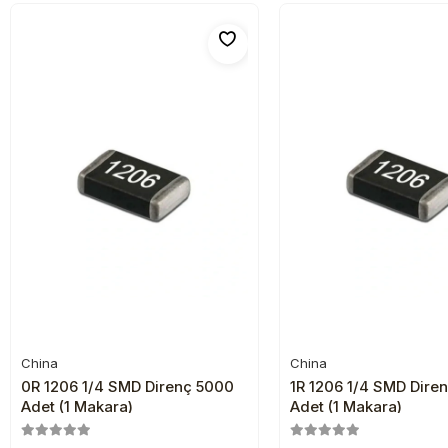
China
China
Sepete Ekle
Sepete Ekl
0R 1206 1/4 SMD Direnç 5000
1R 1206 1/4 SMD Dire
Adet (1 Makara)
Adet (1 Makara)