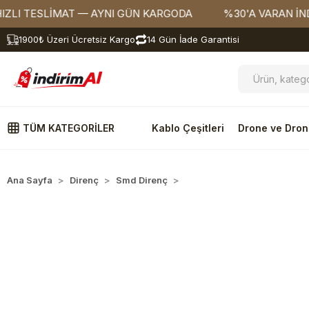
TESLİMAT — AYNI GÜN KARGODA
%30'A VARAN İNDİRİML
1900₺ Üzeri Ücretsiz Kargo
14 Gün İade Garantisi
TÜM KATEGORİLER
Kablo Çeşitleri
Drone ve Dron
Ana Sayfa
Direnç
Smd Direnç
1206 Kılıf Dirençler