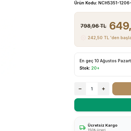
Ürün Kodu:
NCH5351-1206
649
798,96 TL
242,50 TL 'den başla
En geç 10 Ağustos Pazar
Stok:
20+
Ücretsiz Kargo
150₺ üzeri