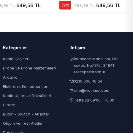
649,56 TL
649,56 TL
%19
8,96 TL
798,96 TL
Kategoriler
İletişim
Kablo Çeşitleri
İdealtepe Mahallesi, Dik
sokak. No:13/2, 34841
Drone ve Drone Malzemeleri
Maltepe/İstanbul
Arduino
0216 606 48 64
Elektronik Komponentler
info@indirimal.com
Kablo Uçları ve Yüksükleri
Hafta içi 09:00 - 18:00
Direnç
Buton - Switch - Anahtar
Ölçüm ve Test Aletleri
Dağıtılacak