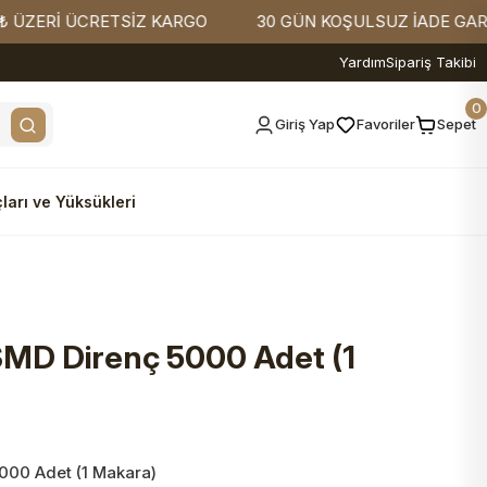
Rİ ÜCRETSİZ KARGO
30 GÜN KOŞULSUZ İADE GARANTİSİ
Yardım
Sipariş Takibi
0
Giriş Yap
Favoriler
Sepet
ları ve Yüksükleri
 SMD Direnç 5000 Adet (1
5000 Adet (1 Makara)