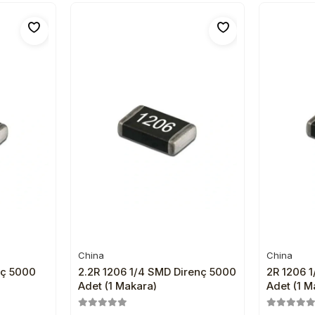
China
China
e
Sepete Ekle
nç 5000
2.2R 1206 1/4 SMD Direnç 5000
2R 1206 
Adet (1 Makara)
Adet (1 M