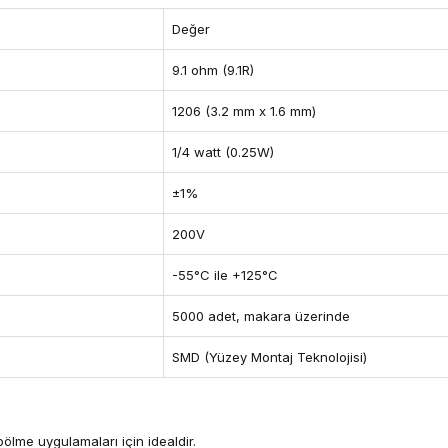
Değer
9.1 ohm (9.1R)
1206 (3.2 mm x 1.6 mm)
1/4 watt (0.25W)
±1%
200V
-55°C ile +125°C
5000 adet, makara üzerinde
SMD (Yüzey Montaj Teknolojisi)
bölme uygulamaları için idealdir.