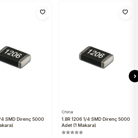
China
Sepete Ekle
Sepete Ekle
1/4 SMD Direnç 5000
1.8R 1206 1/4 SMD Direnç 5000
akara)
Adet (1 Makara)