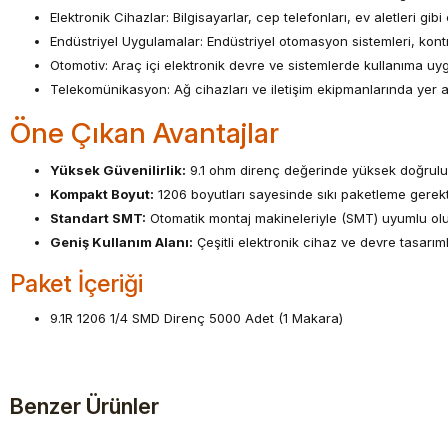
Elektronik Cihazlar: Bilgisayarlar, cep telefonları, ev aletleri gibi 
Endüstriyel Uygulamalar: Endüstriyel otomasyon sistemleri, kont
Otomotiv: Araç içi elektronik devre ve sistemlerde kullanıma uy
Telekomünikasyon: Ağ cihazları ve iletişim ekipmanlarında yer al
Öne Çıkan Avantajlar
Yüksek Güvenilirlik:
9.1 ohm direnç değerinde yüksek doğruluk 
Kompakt Boyut:
1206 boyutları sayesinde sıkı paketleme gerekt
Standart SMT:
Otomatik montaj makineleriyle (SMT) uyumlu olup, 
Geniş Kullanım Alanı:
Çeşitli elektronik cihaz ve devre tasarımla
Paket İçeriği
9.1R 1206 1/4 SMD Direnç 5000 Adet (1 Makara)
Benzer Ürünler