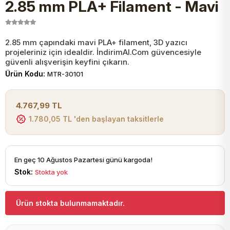
2.85 mm PLA+ Filament - Mavi
JST Kablo ve Konnektörler
Tuş Takımı
Entegreler
Direnç Tip Sigorta
Zama
Tam İzoleli
VGA Kablo Ve Dönüştürücüler
Plaket ve Breadboard
Potansiyometre
SMD Sigorta
Hafı
2.85 mm çapındaki mavi PLA+ filament, 3D yazıcı
projeleriniz için idealdir. İndirimAl.Com güvencesiyle
güvenli alışverişin keyfini çıkarın.
Montaj Kabloları
Ürün Kodu:
MTR-30101
Arduino Ana (Main) Board
Mosfet
Sigorta Şalterleri
isayar Kabloları Ve Dönüştürücüler
4.767,99 TL
Nextion Ekranlar
Pin Header
Cam Sigorta
1.780,05 TL 'den başlayan taksitlerle
Printer - Yazıcı Kabloları
Arduino Aksesuarları
Bobin
ve Görüntü Kabloları
En geç 10 Ağustos Pazartesi günü kargoda!
Stok:
Stokta yok
Gsm Modülü
PLCC Soket
Ürün stokta bulunmamaktadır.
Buzzer