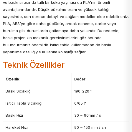
ve baskı sırasında tatlı bir koku yayması da PLA'nın önemli
avantajlarındandır. Düşük büzülme oranı ve yüksek katılığı
sayesinde, son derece detaylı ve sağlam modeller elde edebilirsiniz.
PLA, ABS'ye göre daha güçlüdür, ancak esneme, darbe veya
burulma gibi durumlarda çatlamaya daha yatkındır. Bu nedenle,
baskı projenizin mekanik gereksinimlerini göz önünde
bulundurmanız önemlidir. Isıtıcı tabla kullanmadan da baskı
yapabilme özelliğiyle kullanım kolaylığı sağlar.
Teknik Özellikler
Özellik
Değer
Baskı Sıcaklığı
190-220 ?
Isıtıcı Tabla Sıcaklığı
0/65 ?
Baskı Hızı
30 ~ 90mm / s
Hareket Hızı
90 ~ 150 mm / sn