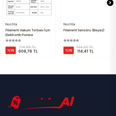
Nochta
Nochta
Sepete Ekle
Sepete Ekle
Filament Vakum Torbası İçin
Filament Sensörü (Beyaz)
Elektronik Pompa
716,96 TL
134,52 TL
%15
%15
609,78 TL
114,41 TL