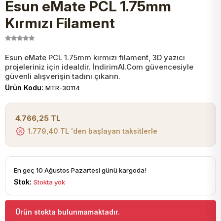
Esun eMate PCL 1.75mm
JST Kablo ve Konnektörler
Tuş Takımı
Entegreler
Direnç Tip Sigorta
Zama
Tam İzoleli
Kırmızı Filament
VGA Kablo Ve Dönüştürücüler
Plaket ve Breadboard
Potansiyometre
SMD Sigorta
Hafı
Esun eMate PCL 1.75mm kırmızı filament, 3D yazıcı
projeleriniz için idealdir. İndirimAl.Com güvencesiyle
Montaj Kabloları
Arduino Ana (Main) Board
Mosfet
Sigorta Şalterleri
güvenli alışverişin tadını çıkarın.
Ürün Kodu:
MTR-30114
isayar Kabloları Ve Dönüştürücüler
Nextion Ekranlar
Pin Header
Cam Sigorta
4.766,25 TL
Printer - Yazıcı Kabloları
1.779,40 TL 'den başlayan taksitlerle
Arduino Aksesuarları
Bobin
ve Görüntü Kabloları
Gsm Modülü
PLCC Soket
En geç 10 Ağustos Pazartesi günü kargoda!
Stok:
Stokta yok
Buzzer
Ürün stokta bulunmamaktadır.