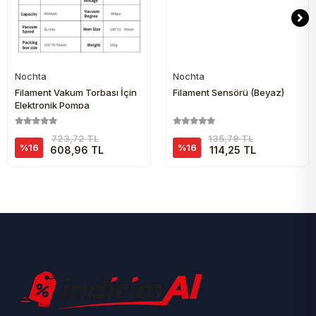
Nochta
Nochta
Sepete Ekle
Sepete Ekle
Filament Vakum Torbası İçin
Filament Sensörü (Beyaz)
Elektronik Pompa
723,72 TL
135,79 TL
%16
%16
608,96 TL
114,25 TL