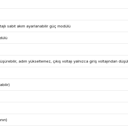
ajlı sabit akım ayarlanabilir güç modülü
dülü
şürebilir, adım yükseltemez, çıkış voltajı yalnızca giriş voltajından düşük
bilir)
ının)