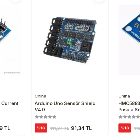
China
China
e
Sepete Ekle
 Current
Arduino Uno Sensör Shield
HMC5883L
V4.0
Pusula S
9 TL
91,34 TL
%18
%18
111,34 TL
11