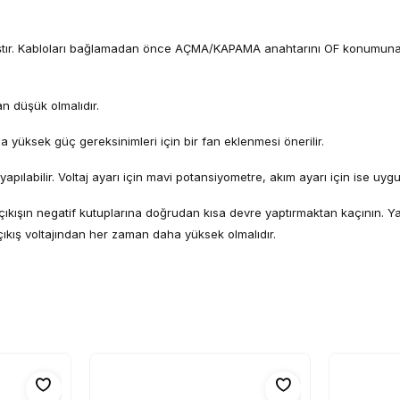
lanmıştır. Kabloları bağlamadan önce AÇMA/KAPAMA anahtarını OF konumun
an düşük olmalıdır.
a yüksek güç gereksinimleri için bir fan eklenmesi önerilir.
apılabilir. Voltaj ayarı için mavi potansiyometre, akım ayarı için ise uyg
ıkışın negatif kutuplarına doğrudan kısa devre yaptırmaktan kaçının. Yan
 çıkış voltajından her zaman daha yüksek olmalıdır.