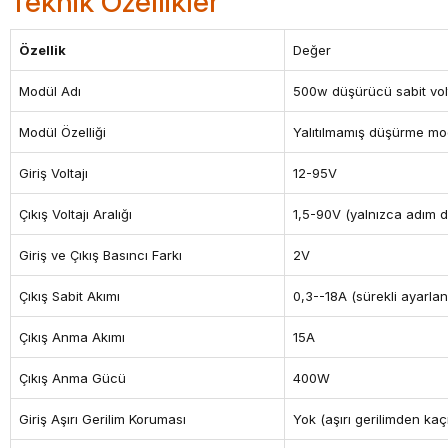
Teknik Özellikler
Özellik
Değer
Modül Adı
500w düşürücü sabit volt
Modül Özelliği
Yalıtılmamış düşürme mo
Giriş Voltajı
12-95V
Çıkış Voltajı Aralığı
1,5-90V (yalnızca adım dü
Giriş ve Çıkış Basıncı Farkı
2V
Çıkış Sabit Akımı
0,3--18A (sürekli ayarlana
Çıkış Anma Akımı
15A
Çıkış Anma Gücü
400W
Giriş Aşırı Gerilim Koruması
Yok (aşırı gerilimden kaç