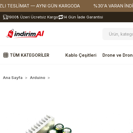
İMAT — AYNI GÜN KARGODA
%30'A VARAN İNDİRİMLER
1900₺ Üzeri Ücretsiz Kargo
14 Gün İade Garantisi
TÜM KATEGORİLER
Kablo Çeşitleri
Drone ve Dron
Ana Sayfa
Arduino
Modüller