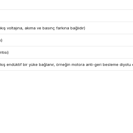
kış voltajına, akıma ve basınç farkına bağlıdır)
ı)
tısı)
çıkış endüktif bir yüke bağlanır, örneğin motora anti-geri besleme diyotu