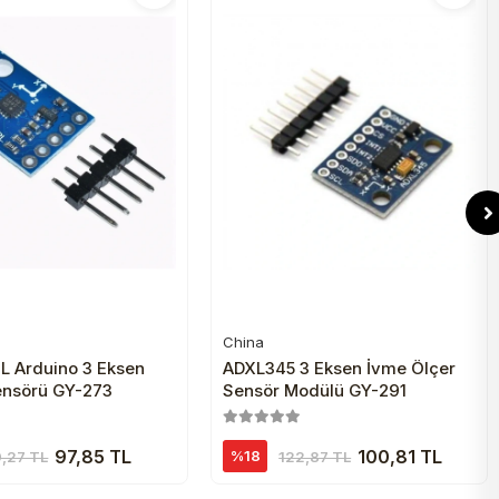
China
Sepete Ekle
Sepete Ekle
 Arduino 3 Eksen
ADXL345 3 Eksen İvme Ölçer
ensörü GY-273
Sensör Modülü GY-291
97,85 TL
100,81 TL
%18
9,27 TL
122,87 TL