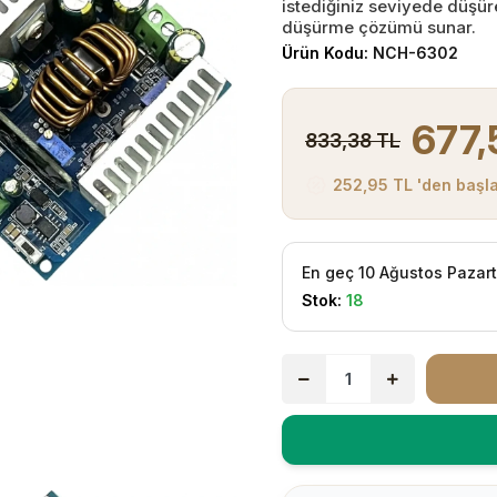
istediğiniz seviyede düşüre
düşürme çözümü sunar.
Ürün Kodu:
NCH-6302
677,
833,38 TL
252,95 TL 'den başla
En geç 10 Ağustos Pazar
Stok:
18