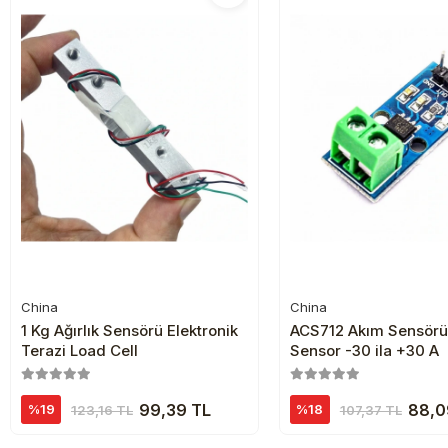
China
China
Sepete Ekle
Sepete Ekl
1 Kg Ağırlık Sensörü Elektronik
ACS712 Akım Sensörü
Terazi Load Cell
Sensor -30 ila +30 A
99,39 TL
88,0
%19
%18
123,16 TL
107,37 TL