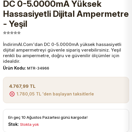
DC 0-5.0000mA Yüksek
JST Kablo ve Konnektörler
Tuş Takımı
Entegreler
Direnç Tip Sigorta
Zama
Tam İzoleli
Hassasiyetli Dijital Ampermetre
- Yeşil
VGA Kablo Ve Dönüştürücüler
Plaket ve Breadboard
Potansiyometre
SMD Sigorta
Hafı
Montaj Kabloları
Arduino Ana (Main) Board
Mosfet
Sigorta Şalterleri
İndirimAl.Com'dan DC 0-5.0000mA yüksek hassasiyetli
dijital ampermetreyi güvenle sipariş verebilirsiniz. Yeşil
renkli bu ampermetre, doğru ve güvenilir ölçümler için
isayar Kabloları Ve Dönüştürücüler
idealdir.
Nextion Ekranlar
Pin Header
Cam Sigorta
Ürün Kodu:
MTR-34966
Printer - Yazıcı Kabloları
Arduino Aksesuarları
Bobin
4.767,99 TL
ve Görüntü Kabloları
1.780,05 TL 'den başlayan taksitlerle
Gsm Modülü
PLCC Soket
En geç 10 Ağustos Pazartesi günü kargoda!
Buzzer
Stok:
Stokta yok