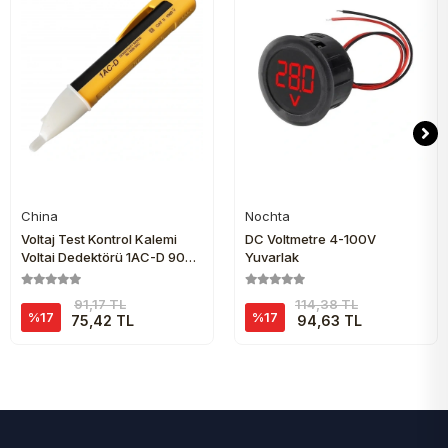
China
Nochta
Sepete Ekle
Sepete Ekle
Voltaj Test Kontrol Kalemi
DC Voltmetre 4-100V
Voltaj Dedektörü 1AC-D 90V-
Yuvarlak
1000V
91,17 TL
114,38 TL
%17
%17
75,42 TL
94,63 TL