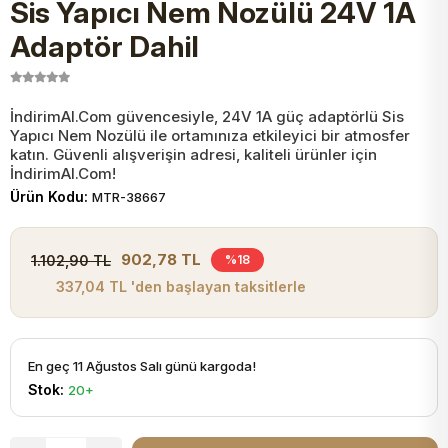
Sis Yapıcı Nem Nozülü 24V 1A
JST Kablo ve Konnektörler
Tuş Takımı
Entegreler
Direnç Tip Sigorta
Zama
Tam İzoleli
Adaptör Dahil
VGA Kablo Ve Dönüştürücüler
Plaket ve Breadboard
Potansiyometre
SMD Sigorta
Hafı
İndirimAl.Com güvencesiyle, 24V 1A güç adaptörlü Sis
Yapıcı Nem Nozülü ile ortamınıza etkileyici bir atmosfer
Montaj Kabloları
Arduino Ana (Main) Board
Mosfet
Sigorta Şalterleri
katın. Güvenli alışverişin adresi, kaliteli ürünler için
İndirimAl.Com!
isayar Kabloları Ve Dönüştürücüler
Ürün Kodu:
MTR-38667
Nextion Ekranlar
Pin Header
Cam Sigorta
Printer - Yazıcı Kabloları
902,78 TL
1.102,90 TL
%18
Arduino Aksesuarları
Bobin
337,04 TL 'den başlayan taksitlerle
ve Görüntü Kabloları
Gsm Modülü
PLCC Soket
En geç 11 Ağustos Salı günü kargoda!
Stok:
20+
Buzzer