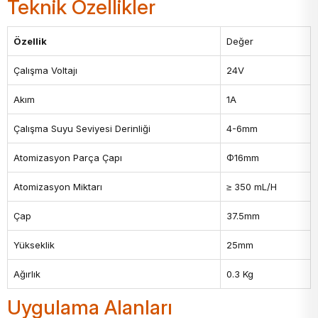
Teknik Özellikler
Özellik
Değer
Çalışma Voltajı
24V
Akım
1A
Çalışma Suyu Seviyesi Derinliği
4-6mm
Atomizasyon Parça Çapı
Φ16mm
Atomizasyon Miktarı
≥ 350 mL/H
Çap
37.5mm
Yükseklik
25mm
Ağırlık
0.3 Kg
Uygulama Alanları