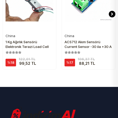
China
China
Sepete Ekle
Sepete Ekle
1 Kg Ağırlık Sensörü
ACS712 Akım Sensörü
Elektronik Terazi Load Cell
Current Sensor -30 ila +30 A
122,01 TL
106,37 TL
%18
%17
99,52 TL
88,21 TL